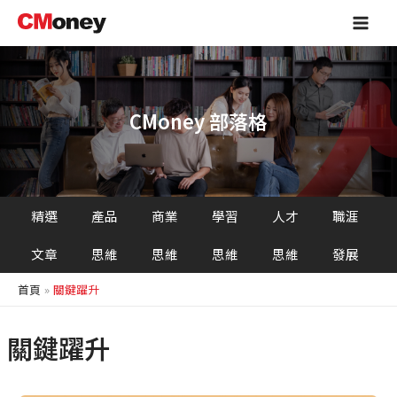
跳
Main
至
Men
主
要
內
容
CMoney 部落格
精選
產品
商業
學習
人才
職涯
文章
思維
思維
思維
思維
發展
首頁
關鍵躍升
關鍵躍升