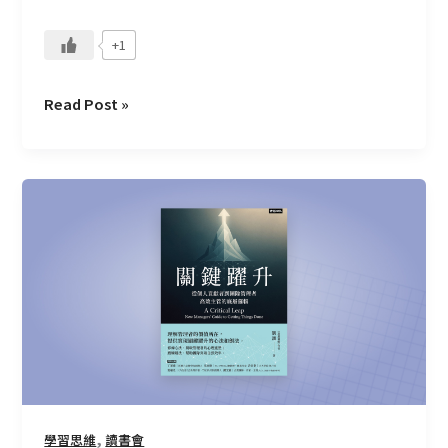
+1
Read Post »
CMoney
讀
書
會
—
關
鍵
躍
升
（心
法
,
學習思維
讀書會