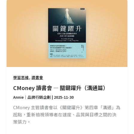
CMoney
讀
書
會
—
關
鍵
躍
升
（溝
通
,
學習思維
讀書會
篇）
CMoney 讀書會 — 關鍵躍升（溝通篇）
Annie｜品牌行銷企劃
|
2025-11-30
CMoney 主管讀書會以《關鍵躍升》第四章「溝通」為
起點，重新檢視領導者在速度、品質與目標之間的決
策張力。