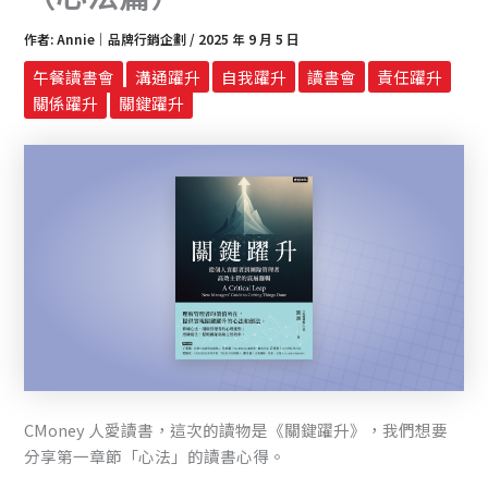
作者:
Annie｜品牌行銷企劃
/
2025 年 9 月 5 日
午餐讀書會
溝通躍升
自我躍升
讀書會
責任躍升
關係躍升
關鍵躍升
CMoney 人愛讀書，這次的讀物是《關鍵躍升》，我們想要
分享第一章節「心法」的讀書心得。