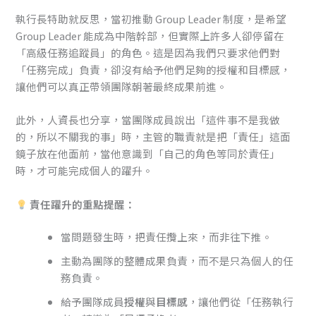
執行長特助就反思，當初推動 Group Leader 制度，是希望
Group Leader 能成為中階幹部，但實際上許多人卻停留在
「高級任務追蹤員」的角色。這是因為我們只要求他們對
「任務完成」負責，卻沒有給予他們足夠的授權和目標感，
讓他們可以真正帶領團隊朝著最終成果前進。
此外，人資長也分享，當團隊成員說出「這件事不是我做
的，所以不關我的事」時，主管的職責就是把「責任」這面
鏡子放在他面前，當他意識到「自己的角色等同於責任」
時，才可能完成個人的躍升。
責任躍升的重點提醒：
當問題發生時，把責任攬上來，而非往下推。
主動為團隊的整體成果負責，而不是只為個人的任
務負責。
給予團隊成員
授權
與
目標感
，讓他們從「任務執行