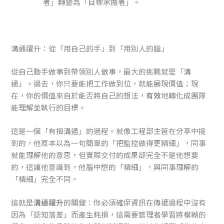
者」轉變為「目標承擔者」。
溝通躍升：從「用自己的手」到「用別人的腦」
從自己動手做事到帶領別人做事，最大的挑戰就是「溝
通」。過去，你只要能把工作做到位，就能展現價值；現
在，你的價值來自於能否將自己的想法，
有效
地轉化成團隊
能理解並執行的目標。
這是一個「有損溝通」的過程。就像工程部主管在分享中提
到的，他原本以為一句簡單的「把監控做得更精細」，同事
就能理解他的意思，但實際交付的成果卻完全不是他想要
的，這讓他意識到，他腦中想的「精細」，與同事理解的
「精細」完全不同。
這就是
溝通躍升
的關鍵：你必須確保資訊在傳遞過程中沒有
因為「認知落差」而產生耗損，這需要管理者學習將模糊的