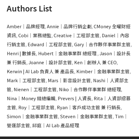
Authors List
Amber｜品牌經理
,
Annie｜品牌行銷企劃
,
CMoney 全曜財經
資訊
,
Cobi｜業務總監
,
Creative｜工程部主管
,
Daniel｜內容
行銷主管
,
Edward｜工程部主管
,
Gary｜合作夥伴事業群主管
,
Henri | 數據長
,
Hubert｜金融事業群 總經理
,
Jason｜設計長
兼 行銷長
,
Joanne｜設計部主管
,
Ken｜創辦人 兼 CEO
,
Kerwin | AI Lab 負責人 兼 產品長
,
Kimber｜金融事業群主管
,
Mark｜工程部主管
,
Mars｜影音設計主管
,
Nashi｜人資部主
管
,
Nienen｜工程部主管
,
Niko｜合作夥伴事業群 總經理
,
Nina｜Money 錢總編輯
,
Prevers | 人資長
,
Rita｜人資部招募
主管
,
Roy｜工程部主管
,
Ryan｜客戶成功主管 兼 行銷長
,
Simon｜金融事業群主管
,
Steven｜金融事業群主管
,
Tim｜
營運部主管
,
邱庭｜AI Lab 產品經理