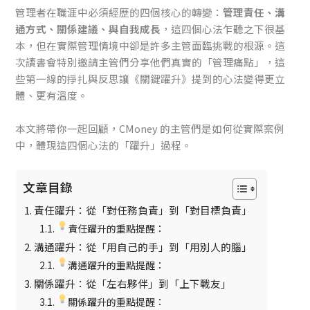
管理者在職涯中必須經歷的四個核心的轉變：
管理責任、溝
通方式、關係建議、與自我成長
，這四個心法乍聽之下很基
本，但在實際管理情境中卻是許多主管面臨挑戰的根源。這
次讀書會特別邀請主管們分享他們真實的「管理痛點」，這
些第一線的掙扎與反思讓《關鍵躍升》提到的心法變得更立
體、更有溫度。
本文將帶你一起回顧，CMoney 的主管們是如何從實際案例
中，體現這四個心法的「躍升」過程。
文章目錄
責任躍升：從「對任務負責」到「對目標負責」
責任躍升的重點提醒：
溝通躍升：從「用自己的手」到「用別人的腦」
溝通躍升的重點提醒：
關係躍升：從「左右夥伴」到「上下戰友」
關係躍升的重點提醒：