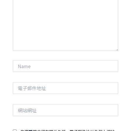
這
裡
輸
入
內
容...
Name
電
子
郵
件
網
地
站
址
網
址