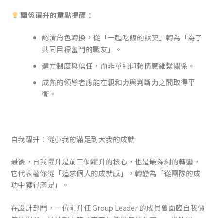
關係躍升的重點提醒：
認清角色轉換，從「一起吃飯的默契」轉為「為了
共同目標奮鬥的戰友」。
建立
制度
與
信任
，而非單純仰賴情感維繫關係。
成熟的領導者應能在
親和力
與
判斷力
之間取得平
衡。
自我躍升：從小我的滿足到大我的成就
最後，自我躍升是前三個躍升的核心，也是最深刻的轉變，
它代表著你從「追求個人的成就感」，轉變為「從團隊的成
功中獲得滿足」。
在設計部門，一位剛升任 Group Leader 的成員曾面臨自我價