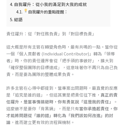
自我躍升：從小我的滿足到大我的成就
自我躍升的重點提醒：
結語
責任躍升：從「對任務負責」到「對目標負責」
這大概是所有主管在轉變角色時，最有共鳴的一點。當你從
一個「個人貢獻者 (Individual Contributor)」轉為「領導
者」時，你的責任邊界會從「把手頭的事做好」，擴大到
「確保整個團隊的目標達成」，這意味著你不再只為自己負
責，而是要為團隊的整體成果負責。
許多主管在心得中都提到，當專案出問題時，最直覺的反應
是「追究是誰的錯」，但這其實是把責任往下推，
真正的責
任躍升，是當事情搞砸時，你有勇氣說「這是我的責任」
。
這麼做不是要你「背黑鍋」，而是只有
當你承擔起責任，你
才能將問題從「誰的錯」轉化為「我們該如何改進」的討
論
，進而建立更有效的流程與機制。