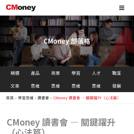
搜
跳
Main
尋
至
Men
主
要
內
容
CMoney 部落格
精選
產品
商業
學習
人才
職涯
文章
思維
思維
思維
思維
發展
首頁
學習思維
讀書會
CMoney 讀書會 — 關鍵躍升（心法篇）
CMoney 讀書會 — 關鍵躍升
（心法篇）