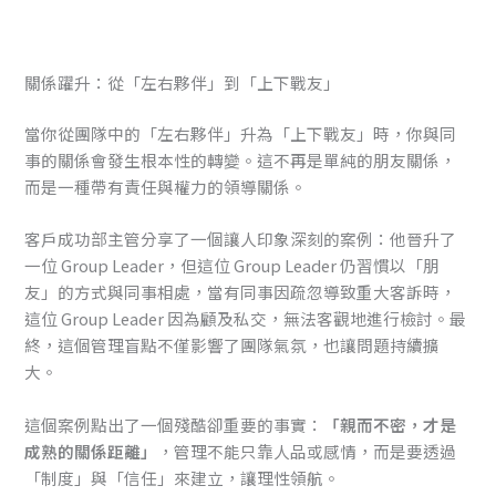
關係躍升：從「左右夥伴」到「上下戰友」
當你從團隊中的「左右夥伴」升為「上下戰友」時，你與同
事的關係會發生根本性的轉變。這不再是單純的朋友關係，
而是一種帶有責任與權力的領導關係。
客戶成功部主管分享了一個讓人印象深刻的案例：他晉升了
一位 Group Leader，但這位 Group Leader 仍習慣以「朋
友」的方式與同事相處，當有同事因疏忽導致重大客訴時，
這位 Group Leader 因為顧及私交，無法客觀地進行檢討。最
終，這個管理盲點不僅影響了團隊氣氛，也讓問題持續擴
大。
這個案例點出了一個殘酷卻重要的事實：
「親而不密，才是
成熟的關係距離」
，管理不能只靠人品或感情，而是要透過
「制度」與「信任」來建立，讓理性領航。