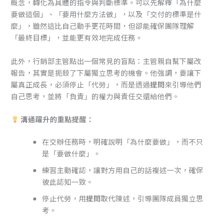
概念，轉化為具體的指令與判斷標準。可以先解釋「為什麼
要做這個」、「要用什麼方法做」，以及「交付的標準是什
麼」，雖然這比自己動手更花時間，但卻能確保團隊理解
「最終目標」，並能更有效地完成任務。
此外，行銷部主管點出一個常見的盲點：主管親自幫下屬改
報告，其實是扼殺了下屬獨立思考的機會。他強調，要讓下
屬真正成長，必須停止「代勞」，而是透過
提問
來引導他們
自己思考，並將「負責」的權力與責任交還給他們。
溝通躍升的重點提醒：
在交辦任務時，明確說明「為什麼要做」，而不只
是「要做什麼」。
練習主動確認，讓對方用自己的話複述一次，確保
彼此認知一致。
停止代勞，用
提問
取代陳述，引導團隊成員獨立思
考。