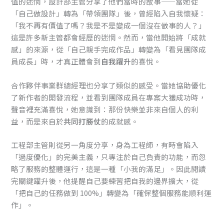
值的迷惘，設計部主管分享了他們當時的故事——當她從
「自己做設計」轉為「帶領團隊」後，曾經陷入自我懷疑：
「我不再有價值了嗎？我是不是變成一個沒在做事的人？」
這是許多新主管都會經歷的迷惘。然而，當他開始將「成就
感」的來源，從「自己親手完成作品」轉變為「看見團隊成
員成長」時，才真正體會到
自我躍升
的喜悅。
合作夥伴事業群總經理也分享了類似的感受。當她協助優化
了新作者的開發流程，並看到團隊成員在專案大獲成功時，
聲音裡充滿喜悅，她意識到：那份快樂並非來自個人的利
益，而是來自於
共同打勝仗
的成就感。
工程部主管則從另一角度分享，身為工程師，有時會陷入
「過度優化」的完美主義，只專注於自己負責的功能，而忽
略了服務的整體運行，這是一種「小我的滿足」。因此閱讀
完關鍵躍升後，他提醒自己要練習把自我的邊界擴大，從
「把自己的任務做到 100%」轉變為「確保整個服務能順利運
作」。