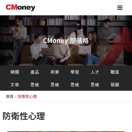
跳
Main
至
Men
主
要
內
容
CMoney 部落格
精選
產品
商業
學習
人才
職涯
文章
思維
思維
思維
思維
發展
首頁
防衛性心理
防衛性心理