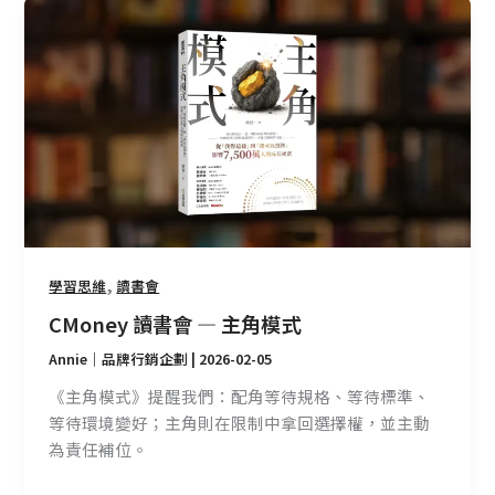
CMoney
讀
書
會
—
主
角
模
式
,
學習思維
讀書會
CMoney 讀書會 — 主角模式
Annie｜品牌行銷企劃
|
2026-02-05
《主角模式》提醒我們：配角等待規格、等待標準、
等待環境變好；主角則在限制中拿回選擇權，並主動
為責任補位。