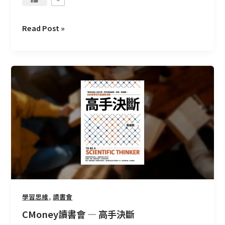
Read Post »
CMoney
讀
書
會
—
高
手
決
斷
,
學習思維
讀書會
CMoney讀書會 — 高手決斷