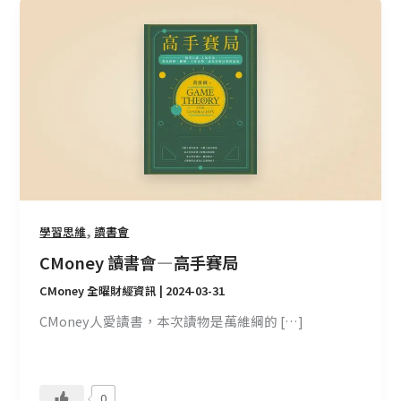
CMoney
讀
書
會
—
高
手
賽
局
,
學習思維
讀書會
CMoney 讀書會 — 高手賽局
CMoney 全曜財經資訊
|
2024-03-31
CMoney人愛讀書，本次讀物是萬維綱的 […]
0