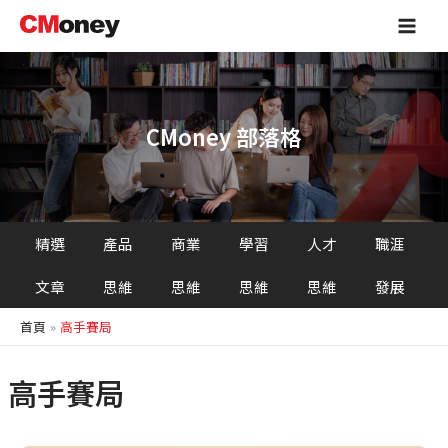
跳
Main
至
Men
主
要
內
容
CMoney 部落格
精選
產品
商業
學習
人才
職涯
文章
思維
思維
思維
思維
發展
首頁
高手賽局
高手賽局