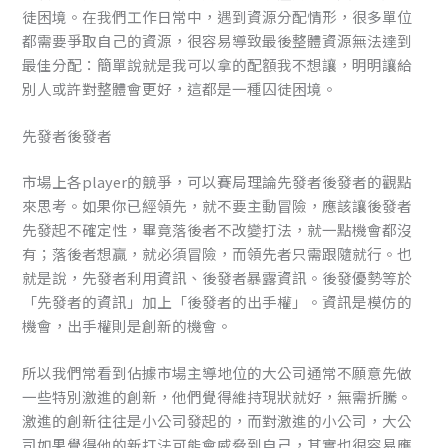
徒困境。在我們工作日常中，遇到資源分配情形，很多單位
都需要爭取自己的資源，很容易導致最後整體資源無法達到
最佳分配：簡單說就是我可以拿的配額我不想讓，明明讓給
別人或許對整體會更好，這都是一種囚徒困境。
先發者後發者
市場上各player的競爭，可以賽局理論先發者後發者的觀點
來思考。如果你已經領先，就不要主動冒險，應該讓後發者
先發起不確定性，畢竟落後者不改變打法，就一點機會都沒
有；落後者想贏，就必須冒險，而領先者只需跟隨就行。也
就是說，先發者利用資訊、後發者暴露資訊。後發優勢等於
「先發者的資訊」加上「後發者的出手權」。資訊是模仿的
機會，出手權則是創新的機會。
所以我們常看到佔據市場主導地位的大公司通常不願意先做
一些特別激進的創新，他們覺得維持現狀就好，無需折騰。
激進的創新往往是小公司發起的，而對激進的小公司，大公
司如果覺得他的新打法可能會威脅到自己，其實也很容易應