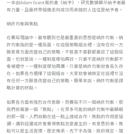
一本由Adam Grant寫的書《給予》，研究數據顯示給予者最
有力量，且最終帶組織走向成功而卓越的人往往是給予者。
納許均衡與焦點
在賽局理論中，最常聽到也是最重要的思想是納許均衡。納
許均衡指的是一種局面，在這個策略組合裡，沒有任何一方
願意單方面改變自己的策略，不管喜不喜歡都要認了這個局
面。也就是說，一種制度哪怕再好，只要不是納許均衡都不
會被遵守，一種制度哪怕再爛，只要是納許均衡就會長久存
在。如果各方選擇了這個組合，大家就會被鎖定在這裡ㄝ沒
有任何一方願意改變自己的策略。簡單來說，納許均衡是謀
略計算的終點。
如果各方面有強烈合作意願，而賽局不只一個納許均衡，那
我們就需要一個「焦點」。在眾多可能的納許均衡中最顯眼
的那一個，人們自動在這一點上達成合作，焦點的作用是協
調。講到這邊或許會覺得焦點怎麼產生的，有意思的事，焦
點可以是生活習慣、歷史傳承、先下手為強、政府規定、隨