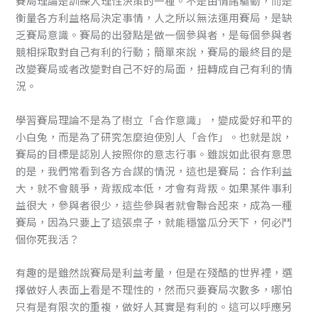
賽局理論是訓練人理性決策的一種。不是由情緒驅動，而是
衡量各方利益格局決定事情，人之所以無法運用賽局，是缺
乏賽局意識。賽局的出發點是做一個參與者，是每個參與者
競相採取對自己有利的行動；簡單來說，賽局的最終目的是
改變賽局或者改變對自己不好的局面，扭轉成自己有利的情
況。
學習賽局理論不是為了樹立「合作意識」，變成愛好和平的
小白兔，而是為了研究怎麼迫使別人「合作」。也就是說，
賽局的目標是認別人按照你的意志行事。雖說如此很有意思
的是，我們常看到各方合謀的情況，這也是賽局：合作利益
大，就不會競爭，背叛成本低，才會有背叛。如果某件事利
益很大，參與者很少，這些參與者就會聯合起來，成為一種
賽局，因為只要上了這張桌子，就能穩當瓜分天下，何必鬥
個你死我活？
有趣的是雖然說賽局是利益考量，但是在殘酷的世界裡，選
擇做好人表面上看是不理性的，然而只要賽局次數多，哪怕
只有是有限次的重複，做好人其實是有利的。這可以呼應另