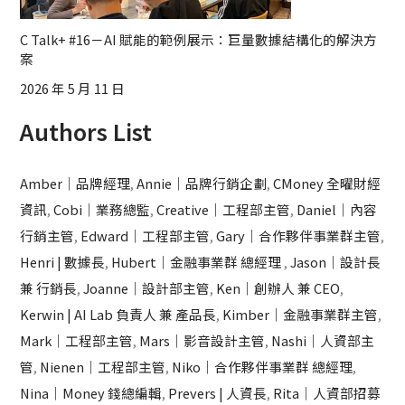
C Talk+ #16－AI 賦能的範例展示：巨量數據結構化的解決方
案
2026 年 5 月 11 日
Authors List
Amber｜品牌經理
,
Annie｜品牌行銷企劃
,
CMoney 全曜財經
資訊
,
Cobi｜業務總監
,
Creative｜工程部主管
,
Daniel｜內容
行銷主管
,
Edward｜工程部主管
,
Gary｜合作夥伴事業群主管
,
Henri | 數據長
,
Hubert｜金融事業群 總經理
,
Jason｜設計長
兼 行銷長
,
Joanne｜設計部主管
,
Ken｜創辦人 兼 CEO
,
Kerwin | AI Lab 負責人 兼 產品長
,
Kimber｜金融事業群主管
,
Mark｜工程部主管
,
Mars｜影音設計主管
,
Nashi｜人資部主
管
,
Nienen｜工程部主管
,
Niko｜合作夥伴事業群 總經理
,
Nina｜Money 錢總編輯
,
Prevers | 人資長
,
Rita｜人資部招募