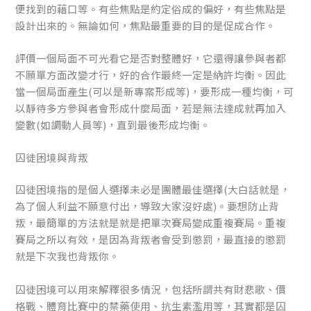
便找到的藉口等。有些焦點是約定俗成的偏好，有些焦點是
設計出來的。無論如何，焦點最重要的目的是促成合作。
評價一個局面不可光看它是否對整體好，它還得讓參與者都
不願單方面改變才行，好的合作最終一定是納許均衡。因此
當一個局面產生(可以是新專案形成等)，要形成一種均衡，可
以靜待多方參與者會形成什麼局面，若是無法達成就再加入
變數(如調動人員等)，直到最後形成均衡。
囚徒困境與背叛
囚徒困境指的是個人選擇未必是團體最佳選擇(大白話就是，
為了個人利益不願意付出，導致大家沒好處)。要想防止背
叛，最簡單的方法就是就是把單次賽局變成重複賽局。重複
賽局之所以有效，是因為背叛者會受到懲罰，最直接的懲罰
就是下次我也背叛你。
囚徒困境可以用來解釋很多情況，包括所謂共有財悲歌、價
格戰、體育比賽中的禁藥使用、抗生素濫用等，其實都是囚