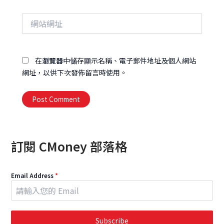
郵
件
網
地
站
址
網
址
在
瀏覽器
中儲存顯示名稱、電子郵件地址及個人網站
網址，以供下次發佈留言時使用。
Alternative:
訂閱 CMoney 部落格
Email Address
*
Subscribe