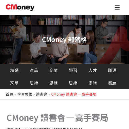
搜
跳
Main
尋
至
Men
主
要
內
容
CMoney 部落格
精選
產品
商業
學習
人才
職涯
文章
思維
思維
思維
思維
發展
首頁
學習思維
讀書會
CMoney 讀書會 — 高手賽局
CMoney 讀書會 — 高手賽局