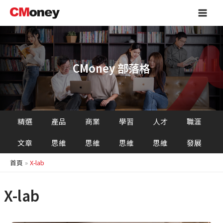
跳
Main
至
Men
主
要
內
容
CMoney 部落格
精選
產品
商業
學習
人才
職涯
文章
思維
思維
思維
思維
發展
首頁
X-lab
X-lab