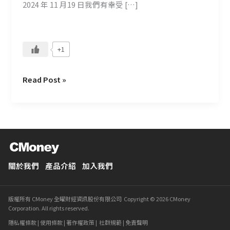
2024 年 11 月19 日我們有幸受 […]
享
+1
Read Post »
關於我們
產品介紹
加入我們
版權所有 CMoney 全曜財經資訊股份有限公司 Copyright © 2026 CMoney
Corporation. All rights reserved.
隱私權條款
|
使用條款
|
著作權政策
|
社群規範
|
免責聲明