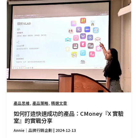
如
何
打
造
快
速
成
功
的
產
品：
CMoney『X
實
驗
,
,
產品思維
產品策略
精選文章
室』
如何打造快速成功的產品：CMoney『X 實驗
的
室』的實戰分享
實
戰
Annie｜品牌行銷企劃
|
2024-12-13
分