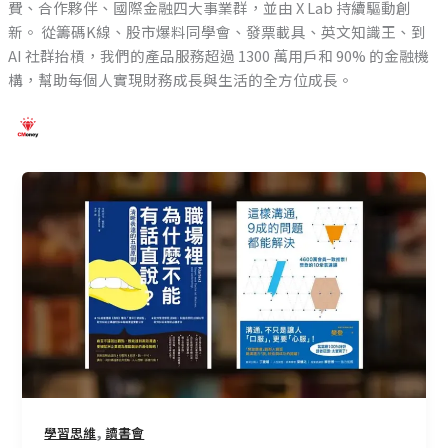
費、合作夥伴、國際金融四大事業群，並由 X Lab 持續驅動創
新。
從籌碼K線、股市爆料同學會、發票載具、英文知識王、到
AI 社群抬槓，我們的產品服務超過 1300 萬用戶和 90% 的金融機
構，幫助每個人實現財務成長與生活的全方位成長。
CMoney
讀
書
會
－
職
場
裡
為
何
不
,
學習思維
讀書會
能