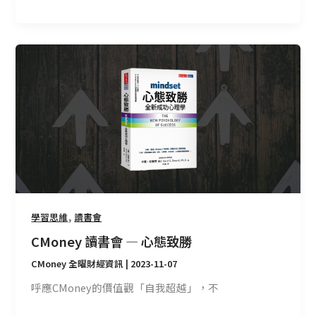
CMoney
讀
書
會
—
心
態
致
勝
,
學習思維
讀書會
CMoney 讀書會 — 心態致勝
CMoney 全曜財經資訊
|
2023-11-07
呼應CMoney的價值觀「自我超越」，不