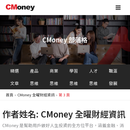
跳
Main
至
Men
主
要
內
容
CMoney 部落格
精選
產品
商業
學習
人才
職涯
文章
思維
思維
思維
思維
發展
首頁
CMoney 全曜財經資訊
第 3 頁
作者姓名: CMoney 全曜財經資訊
CMoney 是幫助用戶做好人生投資的全方位平台，涵蓋金融、消