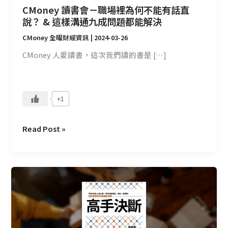
CMoney 讀書會－職場裡為何不能有話直
有
說？ & 這樣溝通九成問題都能解決
話
直
CMoney 全曜財經資訊
|
2024-03-26
說？
CMoney 人愛讀書，這次我們讀的書是 […]
&
這
樣
溝
+1
通
九
Read Post »
成
問
題
都
CMoney
能
讀
解
書
決
會
—