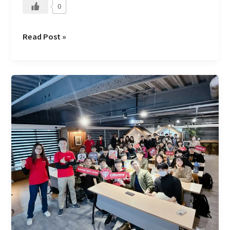
0
Read Post »
AppWorks
School
Coding
Bootcamp
＆
Campus
Program
企
業
參
訪