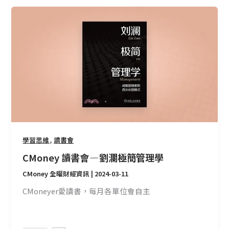
CMoney
讀
書
會
—
劉
瀾
極
簡
管
理
,
學習思維
讀書會
學
CMoney 讀書會 — 劉瀾極簡管理學
CMoney 全曜財經資訊
|
2024-03-11
CMoneyer愛讀書，每月各單位會自主