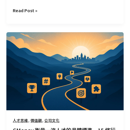
Read Post »
CMoney
衡
量
一
流
人
才
的
具
體
標
準
–
,
,
人才思維
價值觀
公司文化
15