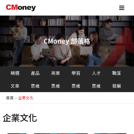
跳
Main
至
Men
主
要
內
容
CMoney 部落格
精選
產品
商業
學習
人才
職涯
文章
思維
思維
思維
思維
發展
首頁
企業文化
企業文化