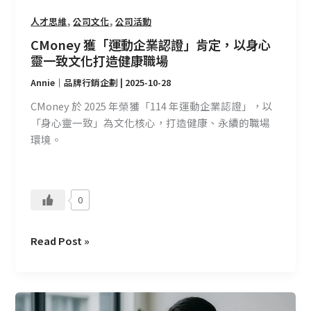
身
心
,
,
人才思維
公司文化
公司活動
靈
CMoney 獲「運動企業認證」肯定，以身心
一
靈一致文化打造健康職場
致
Annie｜品牌行銷企劃
|
2025-10-28
文
化
CMoney 於 2025 年榮獲「114 年運動企業認證」，以
打
「身心靈一致」為文化核心，打造健康、永續的職場
造
環境。
健
康
職
0
場
Read Post »
CMoney