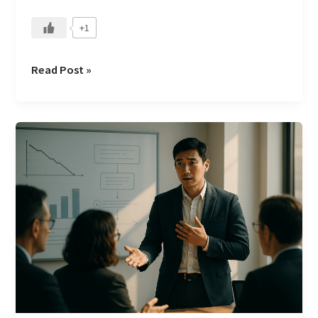
+1
Read Post »
在
CMoney
如
何
看
待
「錯
誤」
與
究
責
文