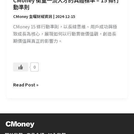
CMoney 衡量一流人才的具體標準 – 15 條行
條
動準則
行
CMoney 全曜財經資訊
|
2024-12-15
動
準
CMoney 15 條行動準則，以長線思維、用戶成功與極
則
致成長為核心，展現如何以行動貫徹價值觀，創造長
期價值與真正的影響力。
0
Read Post »