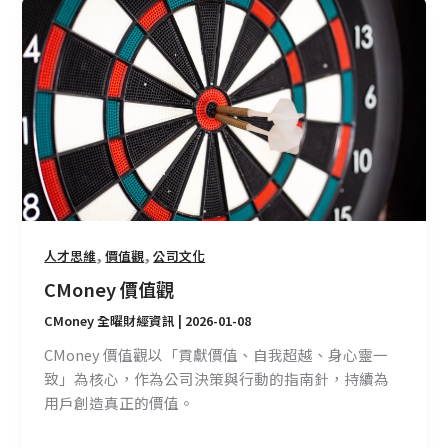
CMoney
價
值
觀
,
,
人才思維
價值觀
公司文化
CMoney 價值觀
CMoney 全曜財經資訊
|
2026-01-08
CMoney 價值觀以「貢獻價值、自我超越、身心靈一
致」為核心，作為公司決策與行動的指南針，持續為
用戶創造真正的價值。