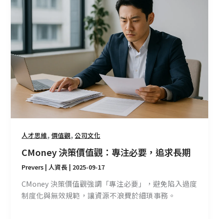
決
策
價
值
觀：
專
注
必
要，
追
求
長
,
,
人才思維
價值觀
公司文化
期
CMoney 決策價值觀：專注必要，追求長期
Prevers | 人資長
|
2025-09-17
CMoney 決策價值觀強調「專注必要」，避免陷入過度
制度化與無效規範，讓資源不浪費於細瑣事務。