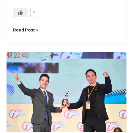
0
Read Post »
CMoney
獲
「運
動
企
業
認
證」
肯
定，
以