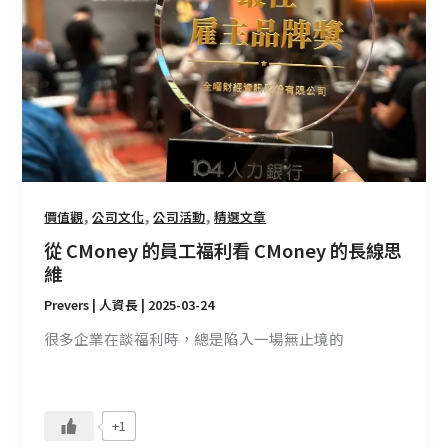
工
福
利
看
CMoney
的
長
線
思
,
,
,
價值觀
公司文化
公司活動
精選文章
維
從 CMoney 的員工福利看 CMoney 的長線思
維
Prevers | 人資長
|
2025-03-24
很多企業在談福利時，總是陷入一場無止境的
+1