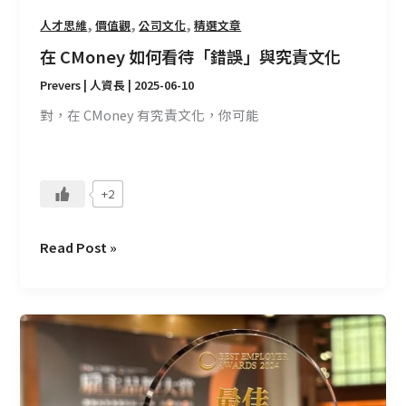
化
,
,
,
人才思維
價值觀
公司文化
精選文章
在 CMoney 如何看待「錯誤」與究責文化
Prevers | 人資長
|
2025-06-10
對，在 CMoney 有究責文化，你可能
+2
Read Post »
從
CMoney
的
員