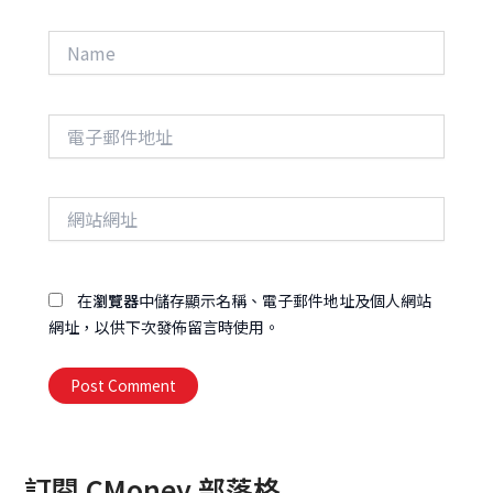
Name
電
子
郵
件
網
地
站
址
網
址
在
瀏覽器
中儲存顯示名稱、電子郵件地址及個人網站
網址，以供下次發佈留言時使用。
Alternative:
訂閱 CMoney 部落格