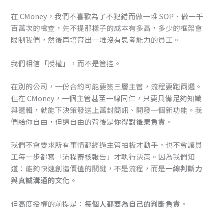
在 CMoney，我們不喜歡為了不犯錯而做一堆 SOP、做一千
百萬次的檢查，先不提那樣子的成本有多高，多少的框架會
限制我們，然後再培育出一堆沒有思考能力的員工。
我們相信「授權」，而不是管控。
在別的公司，一份合約可能要簽三層主管，流程要跑兩週。
但在 CMoney，一個主管甚至一線同仁，只要具備足夠知識
與邏輯，就能下決策發送上萬封簡訊、開發一個新功能。我
們給你自由，但這自由的背後是
你得對後果負責
。
我們不會要求所有事情都經過主管拍板才動手，也不會讓員
工每一步都寫「流程審核報告」才執行決策。因為我們知
道：能夠快速創造價值的關鍵，不是流程，而是
一線判斷力
與真誠溝通的文化
。
但高度授權的前提是：
每個人都要為自己的判斷負責。