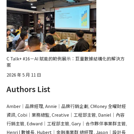
C Talk+ #16－AI 賦能的範例展示：巨量數據結構化的解決方
案
2026 年 5 月 11 日
Authors List
Amber｜品牌經理
,
Annie｜品牌行銷企劃
,
CMoney 全曜財經
資訊
,
Cobi｜業務總監
,
Creative｜工程部主管
,
Daniel｜內容
行銷主管
,
Edward｜工程部主管
,
Gary｜合作夥伴事業群主管
,
Henri | 數據長
,
Hubert｜金融事業群 總經理
,
Jason｜設計長