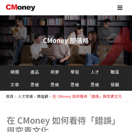
搜
跳
Main
尋
至
Men
主
要
內
容
CMoney 部落格
精選
產品
商業
學習
人才
職涯
文章
思維
思維
思維
思維
發展
首頁
人才思維
價值觀
在 CMoney 如何看待「錯誤」與究責文化
在 CMoney 如何看待「錯誤」
與究責文化