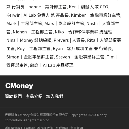
兼 行銷長
,
Joanne｜設計部主管
,
Ken｜創辦人 兼 CEO
,
Kerwin | AI Lab 負責人 兼 產品長
,
Kimber｜金融事業群主管
,
Mark｜工程部主管
,
Mars｜影音設計主管
,
Nashi｜人資部主
管
,
Nienen｜工程部主管
,
Niko｜合作夥伴事業群 總經理
,
Nina｜Money 錢總編輯
,
Prevers | 人資長
,
Rita｜人資部招募
主管
,
Roy｜工程部主管
,
Ryan｜客戶成功主管 兼 行銷長
,
Simon｜金融事業群主管
,
Steven｜金融事業群主管
,
Tim｜
營運部主管
,
邱庭｜AI Lab 產品經理
關於我們
產品介紹
加入我們
版權所有 CMoney 全曜財經資訊股份有限公司 Copyright © 2026 CMoney
Corporation. All rights reserved.
隱私權條款
|
使用條款
|
著作權政策
|
社群規範
|
免責聲明