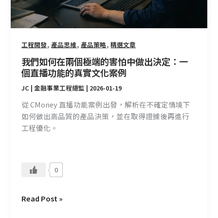
的
害
怕
中
,
,
,
工程開發
產品思維
產品策略
精選文章
做
我們如何在兩個極端的害怕中做出決定：一
出
個直播功能的真實文化案例
決
JC | 金融事業工程總監
|
2026-01-19
定：
一
從 CMoney 直播功能案例出發，解析在不確定情境下
個
如何做出高品質的產品決策，並在取得證據後再進行
直
工程優化。
播
功
能
0
的
真
實
Read Post »
文
化