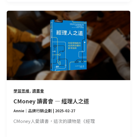
案
CMoney
例
讀
書
會
—
經
理
人
之
道
,
學習思維
讀書會
CMoney 讀書會 — 經理人之道
Annie｜品牌行銷企劃
|
2025-02-27
CMoney人愛讀書，這次的讀物是《經理