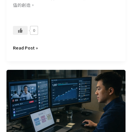
助
值的創造。
理
0
Read Post »
我
們
如
何
在
兩
個
極
端