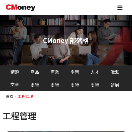
跳
Main
至
Men
主
要
內
容
CMoney 部落格
精選
產品
商業
學習
人才
職涯
文章
思維
思維
思維
思維
發展
首頁
工程管理
工程管理