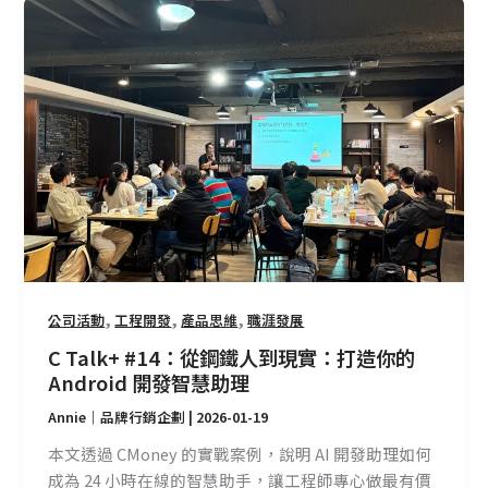
C
Talk+
#14：
從
鋼
鐵
人
到
現
實：
打
造
,
,
,
公司活動
工程開發
產品思維
職涯發展
你
的
C Talk+ #14：從鋼鐵人到現實：打造你的
Android
Android 開發智慧助理
開
Annie｜品牌行銷企劃
|
2026-01-19
發
智
本文透過 CMoney 的實戰案例，說明 AI 開發助理如何
慧
成為 24 小時在線的智慧助手，讓工程師專心做最有價