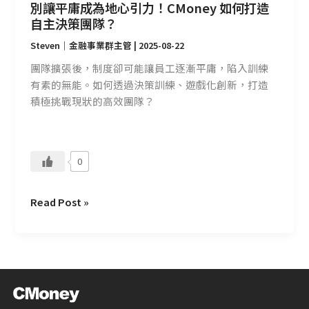
如
別讓平庸成為地心引力！CMoney 如何打造
何
自主決策團隊？
打
Steven｜金融事業群主管
|
2025-08-22
造
團隊擴張後，制度卻可能讓員工逐漸平庸，陷入訓練
自
有素的無能。如何透過決策訓練、遊戲化創新，打造
主
積極挑戰現狀的高效團隊？
決
策
團
隊？
0
Read Post »