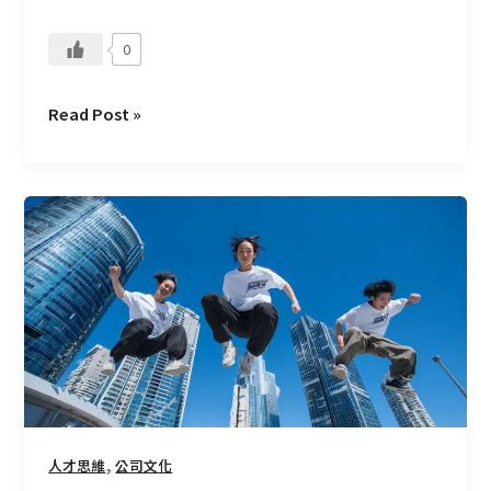
0
Read Post »
別
讓
平
庸
成
為
地
心
引
力！
,
人才思維
公司文化
CMoney