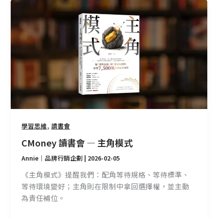
CMoney
讀
書
會
—
主
角
模
式
,
學習思維
讀書會
CMoney 讀書會 — 主角模式
Annie｜品牌行銷企劃
|
2026-02-05
《主角模式》提醒我們：配角等待規格、等待標準、
等待環境變好；主角則在限制中拿回選擇權，並主動
為責任補位。