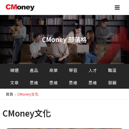
跳
Main
至
Men
主
要
內
容
CMoney 部落格
精選
產品
商業
學習
人才
職涯
文章
思維
思維
思維
思維
發展
首頁
CMoney文化
CMoney文化