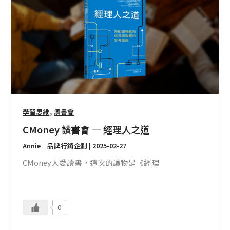
書
會
—
經
理
人
之
道
,
學習思維
讀書會
CMoney 讀書會 — 經理人之道
Annie｜品牌行銷企劃
|
2025-02-27
CMoney人愛讀書，這次的讀物是《經理
0