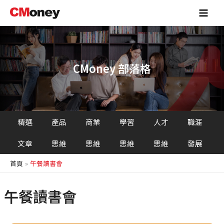
跳
Main
至
Men
主
要
內
容
CMoney 部落格
精選
產品
商業
學習
人才
職涯
文章
思維
思維
思維
思維
發展
首頁
午餐讀書會
午餐讀書會