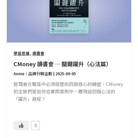
—
關
鍵
躍
升
（心
法
,
學習思維
讀書會
篇）
CMoney 讀書會 — 關鍵躍升（心法篇）
Annie｜品牌行銷企劃
|
2025-09-05
管理者在職涯中必須經歷的四個核心的轉變，CMoney
的主管們是如何從實際案例中，體現這四個心法的
「躍升」過程？
0