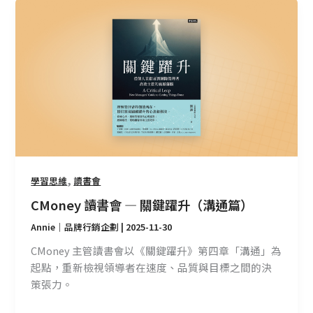
CMoney
讀
書
會
—
關
鍵
躍
升
（溝
通
,
學習思維
讀書會
篇）
CMoney 讀書會 — 關鍵躍升（溝通篇）
Annie｜品牌行銷企劃
|
2025-11-30
CMoney 主管讀書會以《關鍵躍升》第四章「溝通」為
起點，重新檢視領導者在速度、品質與目標之間的決
策張力。