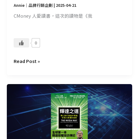
的
Annie｜品牌行銷企劃
|
2025-04-21
嗎？
CMoney 人愛讀書，這次的讀物是《我
0
Read Post »
CMoney
讀
書
會
—
輝
達