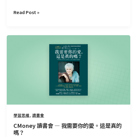
Read Post »
CMoney
讀
書
會
—
我
需
要
你
的
愛。
,
學習思維
讀書會
這
CMoney 讀書會 — 我需要你的愛。這是真的
是
嗎？
真