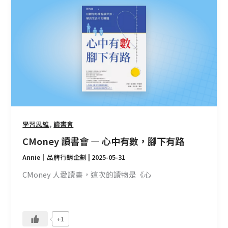
讀
書
會
—
心
中
有
數，
腳
下
,
學習思維
讀書會
有
CMoney 讀書會 — 心中有數，腳下有路
路
Annie｜品牌行銷企劃
|
2025-05-31
CMoney 人愛讀書，這次的讀物是《心
+1