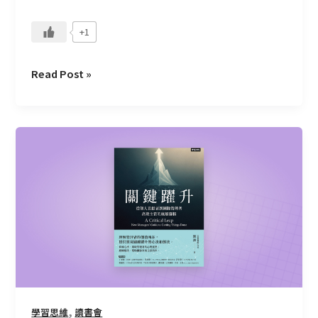
+1
Read Post »
CMoney
讀
書
會
—
關
鍵
躍
升
（動
力
,
學習思維
讀書會