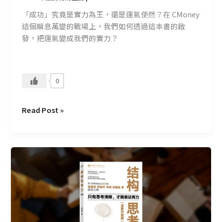
「成功」究竟是實力為王，還是運氣使然？在 CMoney
這個瞬息萬變的戰場上，我們如何透過這本書的啟
發，把運氣變成我們的實力？
0
Read Post »
CMoney
讀
書
會
—
結