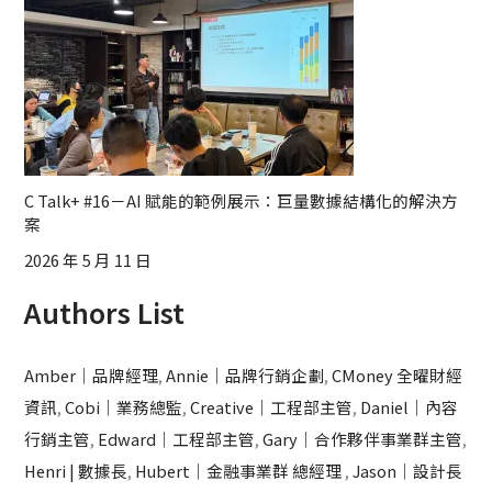
C Talk+ #16－AI 賦能的範例展示：巨量數據結構化的解決方
案
2026 年 5 月 11 日
Authors List
Amber｜品牌經理
,
Annie｜品牌行銷企劃
,
CMoney 全曜財經
資訊
,
Cobi｜業務總監
,
Creative｜工程部主管
,
Daniel｜內容
行銷主管
,
Edward｜工程部主管
,
Gary｜合作夥伴事業群主管
,
Henri | 數據長
,
Hubert｜金融事業群 總經理
,
Jason｜設計長