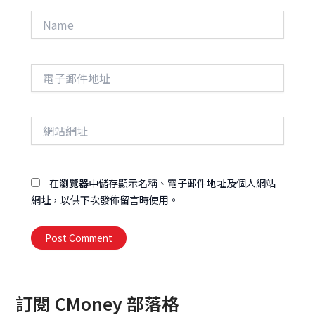
Name
電
子
郵
件
網
地
站
址
網
址
在
瀏覽器
中儲存顯示名稱、電子郵件地址及個人網站
網址，以供下次發佈留言時使用。
Alternative:
訂閱 CMoney 部落格