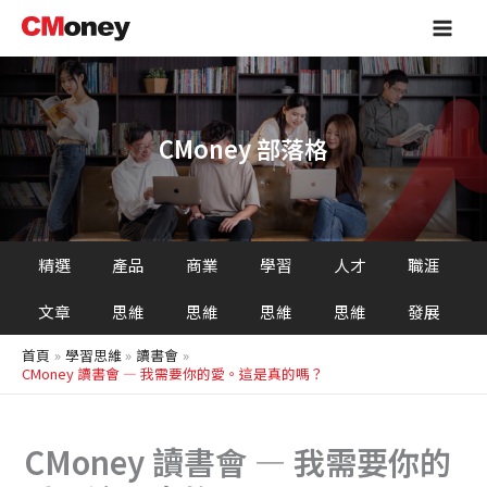
搜
跳
Main
尋
至
Men
主
要
內
容
CMoney 部落格
精選
產品
商業
學習
人才
職涯
文章
思維
思維
思維
思維
發展
首頁
學習思維
讀書會
CMoney 讀書會 — 我需要你的愛。這是真的嗎？
CMoney 讀書會 — 我需要你的