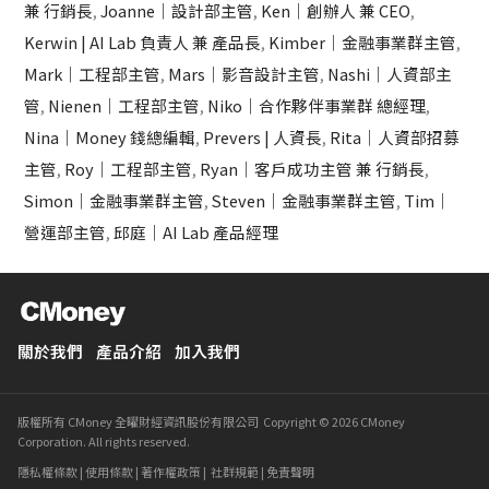
兼 行銷長
,
Joanne｜設計部主管
,
Ken｜創辦人 兼 CEO
,
Kerwin | AI Lab 負責人 兼 產品長
,
Kimber｜金融事業群主管
,
Mark｜工程部主管
,
Mars｜影音設計主管
,
Nashi｜人資部主
管
,
Nienen｜工程部主管
,
Niko｜合作夥伴事業群 總經理
,
Nina｜Money 錢總編輯
,
Prevers | 人資長
,
Rita｜人資部招募
主管
,
Roy｜工程部主管
,
Ryan｜客戶成功主管 兼 行銷長
,
Simon｜金融事業群主管
,
Steven｜金融事業群主管
,
Tim｜
營運部主管
,
邱庭｜AI Lab 產品經理
關於我們
產品介紹
加入我們
版權所有 CMoney 全曜財經資訊股份有限公司 Copyright © 2026 CMoney
Corporation. All rights reserved.
隱私權條款
|
使用條款
|
著作權政策
|
社群規範
|
免責聲明