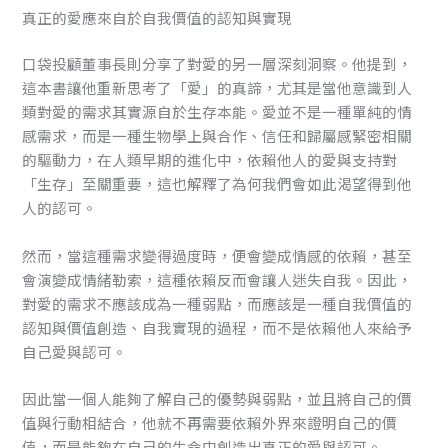
真正的愛應來自於自我價值的認知與實現
口袋投顧董事長則分享了對愛的另一層深刻洞察。他提到，
這本書讓他重新思考了「愛」的真諦，尤其是當他意識到人
類對愛的需求其實源自於生存本能。愛並不是一種單純的情
感需求，而是一種生物學上與合作、信任和歸屬感緊密相關
的驅動力，在人類早期的進化中，依賴他人的愛與支持對
「生存」至關重要，這也解釋了為何我們會如此渴望得到他
人的認可。
然而，當這種需求變得過度時，便會變成情感的依賴，甚至
會演變成情緒勒索，這種依賴反而會讓人迷失自我。因此，
對愛的需求不應該成為一種弱點，而應該是一種自我價值的
認知與價值創造、自我實現的過程，而不是依賴他人來給予
自己愛與認可。
因此當一個人能夠了解自己的優勢與弱點，並且將自己的價
值與行動相結合，他就不再需要依賴外界來證明自己的價
值，而是能夠在自己的生命中創造出真正的愛與認可。