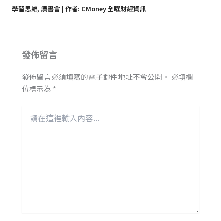
學習思維
,
讀書會
| 作者:
CMoney 全曜財經資訊
發佈留言
發佈留言必須填寫的電子郵件地址不會公開。
必填欄
位標示為
*
請
在
這
裡
輸
入
內
容...