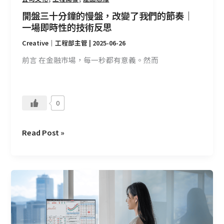
們
開盤三十分鐘的慢盤，改變了我們的節奏｜
的
一場即時性的技術反思
節
Creative｜工程部主管
|
2025-06-26
奏
｜
前言 在金融市場，每一秒都有意義。然而
一
場
即
0
時
性
的
Read Post »
技
術
反
CMoney
思
投
資
研
究