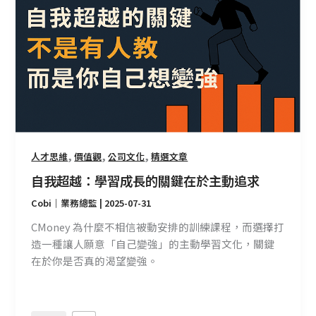
我
超
越：
學
習
成
長
的
關
,
,
,
人才思維
價值觀
公司文化
精選文章
鍵
在
自我超越：學習成長的關鍵在於主動追求
於
Cobi｜業務總監
|
2025-07-31
主
動
CMoney 為什麼不相信被動安排的訓練課程，而選擇打
追
造一種讓人願意「自己變強」的主動學習文化，關鍵
求
在於你是否真的渴望變強。