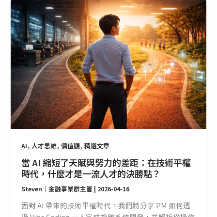
當
AI
縮
短
了
天
賦
與
努
力
的
差
距：
,
,
,
AI
人才思維
價值觀
精選文章
在
當 AI 縮短了天賦與努力的差距：在技術平權
技
時代，什麼才是一流人才的決勝點？
術
Steven｜金融事業群主管
|
2026-04-16
平
權
面對 AI 帶來的技術平權時代，我們將分享 PM 如何透
時
過 Vibe Coding 一人完成複雜系統開發，並解析從操作