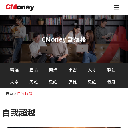
跳
Main
至
Men
主
要
內
容
CMoney 部落格
精選
產品
商業
學習
人才
職涯
文章
思維
思維
思維
思維
發展
首頁
自我超越
自我超越