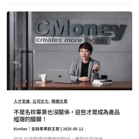
不
是
名
校
畢
業
也
沒
關
係，
這
些
,
,
人才思維
公司文化
精選文章
才
不是名校畢業也沒關係，這些才是成為產品
是
經理的關鍵！
成
為
Kimber｜金融事業群主管
|
2025-05-12
產
前言 在這個資訊爆炸的時代，學習任何技術