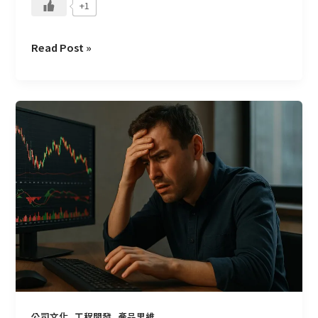
+1
Read Post »
開
盤
三
十
分
鐘
的
慢
盤，
改
變
了
我
,
,
公司文化
工程開發
產品思維