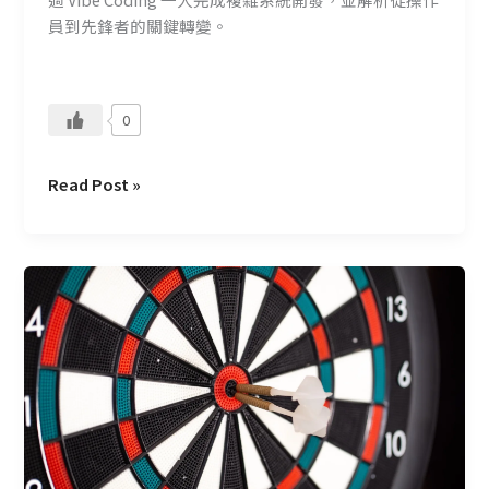
代，
員到先鋒者的關鍵轉變。
什
麼
才
0
是
一
流
Read Post »
人
才
的
CMoney
決
價
勝
值
點？
觀