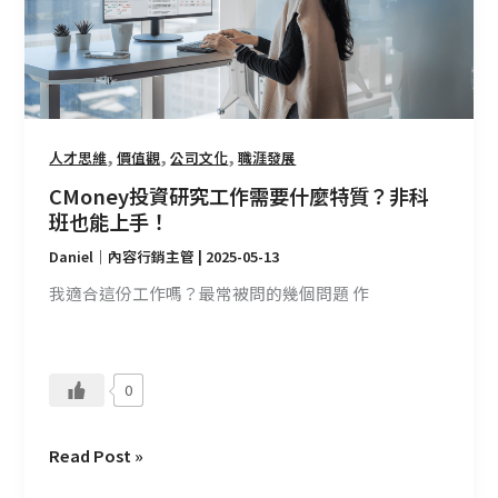
工
作
需
要
什
,
,
,
麼
人才思維
價值觀
公司文化
職涯發展
特
CMoney投資研究工作需要什麼特質？非科
質？
班也能上手！
非
Daniel｜內容行銷主管
|
2025-05-13
科
班
我適合這份工作嗎？最常被問的幾個問題 作
也
能
上
0
手！
Read Post »