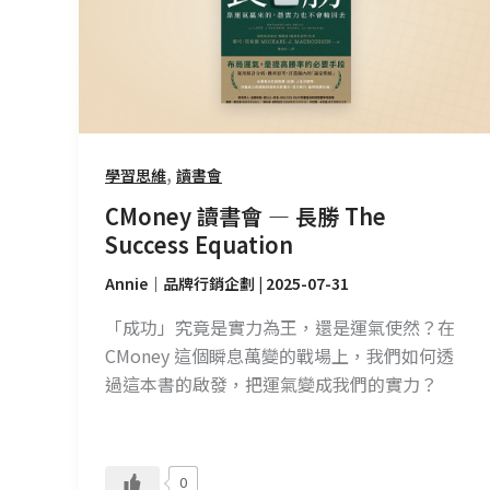
—
長
勝
The
Success
Equation
,
學習思維
讀書會
CMoney 讀書會 — 長勝 The
Success Equation
Annie｜品牌行銷企劃
|
2025-07-31
「成功」究竟是實力為王，還是運氣使然？在
CMoney 這個瞬息萬變的戰場上，我們如何透
過這本書的啟發，把運氣變成我們的實力？
0