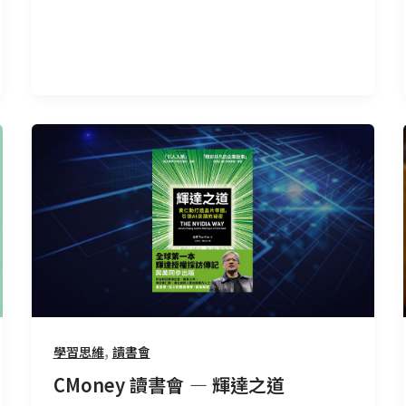
CMoney
讀
書
會
—
輝
達
之
道
,
學習思維
讀書會
CMoney 讀書會 — 輝達之道