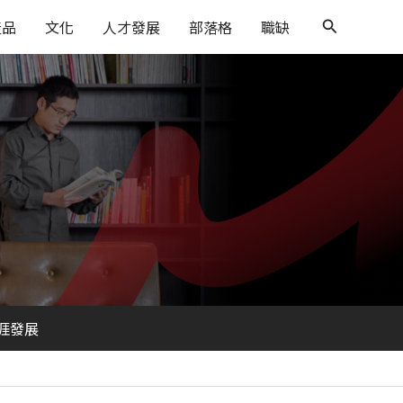
搜
產品
文化
人才發展
部落格
職缺
尋
涯發展