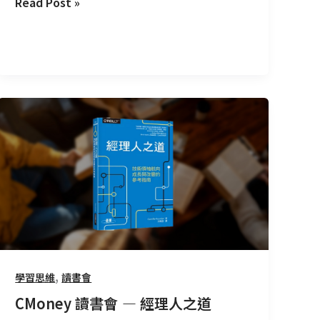
Read Post »
CMoney
讀
書
會
—
經
理
人
之
道
,
學習思維
讀書會
CMoney 讀書會 — 經理人之道