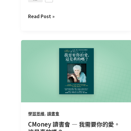
Read Post »
CMoney
讀
書
會
—
我
需
要
你
的
,
學習思維
讀書會
愛。
CMoney 讀書會 — 我需要你的愛。
這