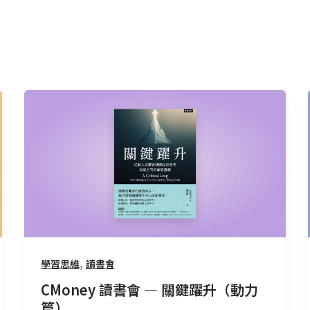
CMoney
讀
書
會
—
關
鍵
躍
升
（動
,
學習思維
讀書會
力
CMoney 讀書會 — 關鍵躍升（動力
篇）
篇）