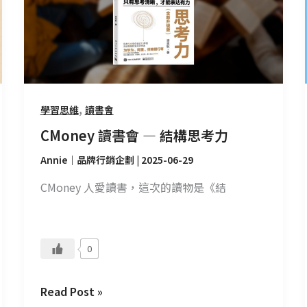
—
結
構
思
考
力
,
學習思維
讀書會
CMoney 讀書會 — 結構思考力
Annie｜品牌行銷企劃
|
2025-06-29
CMoney 人愛讀書，這次的讀物是《結
0
Read Post »