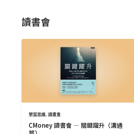
讀書會
CMoney
讀
書
會
—
關
鍵
躍
升
（溝
,
學習思維
讀書會
通
CMoney 讀書會 — 關鍵躍升（溝通
篇）
篇）