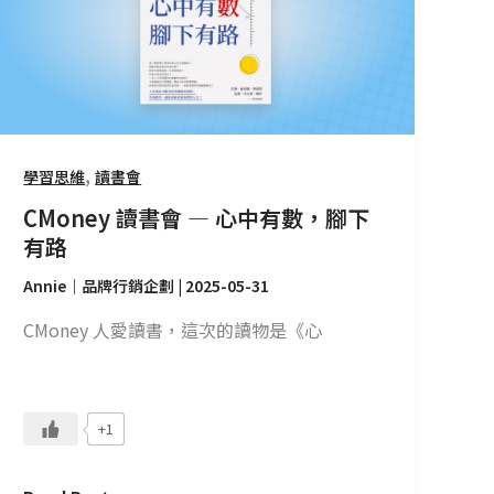
—
心
中
有
數，
腳
,
學習思維
讀書會
下
CMoney 讀書會 — 心中有數，腳下
有
有路
路
Annie｜品牌行銷企劃
|
2025-05-31
CMoney 人愛讀書，這次的讀物是《心
+1