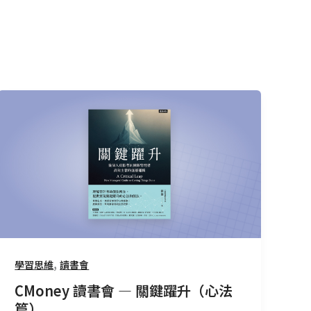
CMoney
讀
書
會
—
關
鍵
躍
升
（心
,
學習思維
讀書會
法
CMoney 讀書會 — 關鍵躍升（心法
篇）
篇）