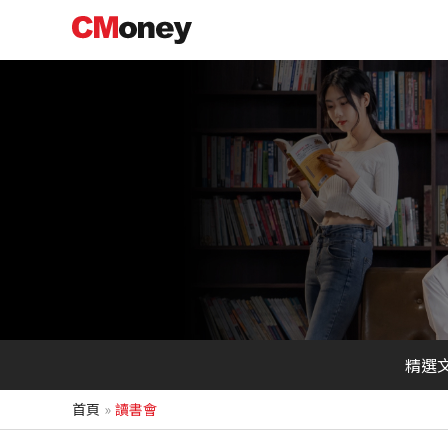
跳
至
主
要
內
容
精選
首頁
讀書會