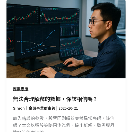
無
法
合
理
解
釋
的
數
據，
你
該
相
信
商業思維
嗎？
無法合理解釋的數據，你該相信嗎？
Simon｜金融事業群主管
|
2025-10-21
輸入錯誤的參數，股票回測績效竟然異常亮眼，該信
嗎？本文以選股策略回測為例，提出拆解、驗證與風