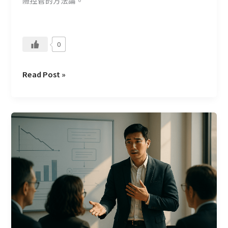
險控管的方法論。
0
Read Post »
在
CMoney
如
何
看
待
「錯
誤」
與
究