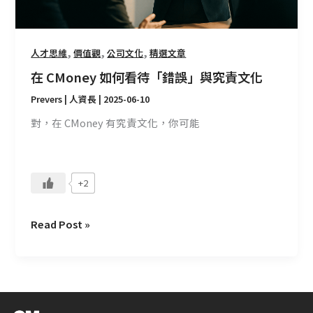
責
文
化
,
,
,
人才思維
價值觀
公司文化
精選文章
在 CMoney 如何看待「錯誤」與究責文化
Prevers | 人資長
|
2025-06-10
對，在 CMoney 有究責文化，你可能
+2
Read Post »