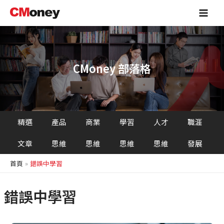
跳
Main
至
Men
主
要
內
容
CMoney 部落格
精選
產品
商業
學習
人才
職涯
文章
思維
思維
思維
思維
發展
首頁
錯誤中學習
錯誤中學習