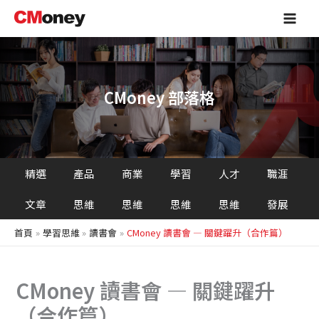
搜
跳
Main
尋
至
Men
主
要
內
容
CMoney 部落格
精選
產品
商業
學習
人才
職涯
文章
思維
思維
思維
思維
發展
首頁
學習思維
讀書會
CMoney 讀書會 — 關鍵躍升（合作篇）
CMoney 讀書會 — 關鍵躍升
（合作篇）