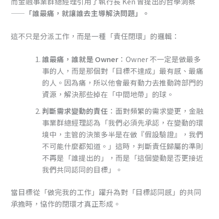
而金融事業群總經理引用了執行長 Ken 曾提出的哲學洞察
——
「誰最痛，就讓誰去主導解決問題」。
這不只是分派工作，而是一種「責任閉環」的邏輯：
誰最痛，誰就是 Owner
：Owner 不一定是做最多
事的人，而是那個對「目標不達成」最有感、最痛
的人。因為痛，所以他會最有動力去推動跨部門的
資源，解決那些掉在「中間地帶」的球。
判斷需求變動的責任
：面對頻繁的需求變更，金融
事業群總經理認為「我們必須先承認，在變動的環
境中，主管的決策多半是在做『假設驗證』，我們
不可能什麼都知道。」這時，判斷責任歸屬的準則
不再是「誰提出的」，而是「這個變動是否更接近
我們共同認同的目標」。
當目標從「做完我的工作」躍升為對「目標認同感」的共同
承擔時，協作的閉環才真正形成。