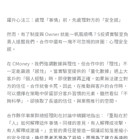
躍升心法三：處理「事情」前，先處理對方的「安全感」
然而，有了制度與 Owner 就能一帆風順嗎？S投資實驗室負
責人提醒我們，合作中還有一塊不可忽視的拼圖：心理安全
感。
在 CMoney，我們強調數據與理性，但合作中的「理性」不
一定能贏過「感性」。當實驗室提供的「量化數據」遇上大
客戶的「個人經驗」時，即使數據再正確，如果無法建立對
方的信任，合作就會卡死。因此，在推動與客戶的合作時，
可以選擇在策略中保留部分客戶習慣的元素，雖然看似「不
夠科學」，卻換取了長遠的信任，與業務推行的空間。
合作夥伴事業群總經理則在討論中精闢地指出：「重點在於
『人』如何解釋這件事情。同樣的意見，有人解釋成攻擊，
有人解釋成建議。」主管的責任是營造一個讓認知落差縮小
的安全環境，
換位思考不是為了妥協，而是為了建立長遠的