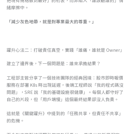
把現有規格做到最好」的初衷，而非陷入「誰該聽誰的」情
緒摩擦中。
「減少灰色地帶，就是對專業最大的尊重。」
躍升心法二：打破責任真空，實踐「誰痛，誰就是 Owner」
建立了邊界後，下一個問題是：誰來承擔結果？
工程部主管分享了一個技術團隊的經典困境：股市即時報價
服務在部署 K8s 時出現延遲，後端工程師說「我的程式碼沒
問題」，SRE 說「我的基礎設施很健康」。每個人都守好了
自己的片段，但「用戶端慢」這個最終結果卻沒人負責。
這就是《關鍵躍升》中提到的「任務共享，但責任不共享」
的危機。