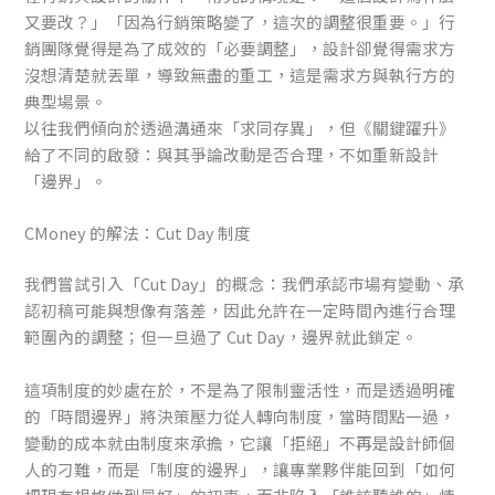
又要改？」「因為行銷策略變了，這次的調整很重要。」行
銷團隊覺得是為了成效的「必要調整」，設計卻覺得需求方
沒想清楚就丟單，導致無盡的重工，這是需求方與執行方的
典型場景。
以往我們傾向於透過溝通來「求同存異」，但《關鍵躍升》
給了不同的啟發：與其爭論改動是否合理，不如重新設計
「邊界」。
CMoney 的解法：Cut Day 制度
我們嘗試引入「Cut Day」的概念：我們承認市場有變動、承
認初稿可能與想像有落差，因此允許在一定時間內進行合理
範圍內的調整；但一旦過了 Cut Day，邊界就此鎖定。
這項制度的妙處在於，不是為了限制靈活性，而是透過明確
的「時間邊界」將決策壓力從人轉向制度，當時間點一過，
變動的成本就由制度來承擔，它讓「拒絕」不再是設計師個
人的刁難，而是「制度的邊界」，讓專業夥伴能回到「如何