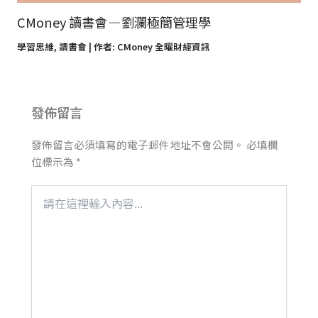
CMoney 讀書會 — 劉瀾極簡管理學
學習思維
,
讀書會
| 作者:
CMoney 全曜財經資訊
發佈留言
發佈留言必須填寫的電子郵件地址不會公開。
必填欄
位標示為
*
請
在
這
裡
輸
入
內
容...