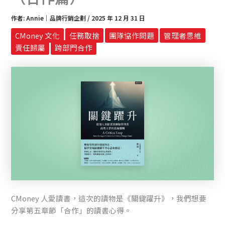
作者:
Annie｜品牌行銷企劃
/
2025 年 12 月 31 日
CMoney 文化
任務取捨
團隊協作問題
管理者思維
責任歸屬
跨部門合作
CMoney 人愛讀書，這次的讀物是《關鍵躍升》，我們想要
分享第五章節「合作」的讀書心得。