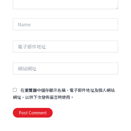
Name
電
子
郵
件
網
地
站
址
網
址
在
瀏覽器
中儲存顯示名稱、電子郵件地址及個人網站
網址，以供下次發佈留言時使用。
Alternative: