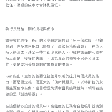
信任
，溝通的成本才會降到最低。
執行長總結：關於授權與使命
讀書會的最後，Ken 的分享將討論拉到了另一個維度。他觀
察到，許多主管把自己變成了「高級任務追蹤員」，在帶人
時太過溫柔，甚至一整年都沒罵過人，但維持表面的和諧有
時反而是「授權的失職」，因為真正的領導不只是分派工
作，更是要培養成員對結果負責的膽識。
Ken 指出，主管的首要任務並非執著於提升每個成員的能
力，而是要定義一個巨大的「使命與願景」，以特斯拉的永
續能源使命為例：當目標足夠清晰且具挑戰性時，領導者該
做的是「創造場景」。
在這個精心設計的場景中，高難度的任務會自動吸引並識別
出那些具有志向與能力的人才。這不是一種被動的篩選，而