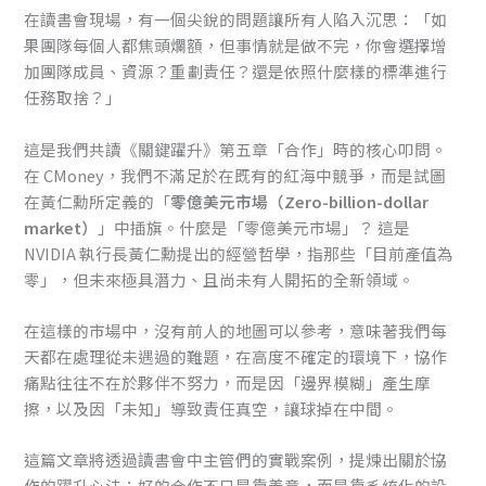
在讀書會現場，有一個尖銳的問題讓所有人陷入沉思：「如
果團隊每個人都焦頭爛額，但事情就是做不完，你會選擇增
加團隊成員、資源？重劃責任？還是依照什麼樣的標準進行
任務取捨？」
這是我們共讀《關鍵躍升》第五章「合作」時的核心叩問。
在 CMoney，我們不滿足於在既有的紅海中競爭，而是試圖
在黃仁勳所定義的「
零億美元市場（Zero-billion-dollar
market）
」中插旗。什麼是「零億美元市場」？ 這是
NVIDIA 執行長黃仁勳提出的經營哲學，指那些「目前產值為
零」，但未來極具潛力、且尚未有人開拓的全新領域。
在這樣的市場中，沒有前人的地圖可以參考，意味著我們每
天都在處理從未遇過的難題，在高度不確定的環境下，協作
痛點往往不在於夥伴不努力，而是因「邊界模糊」產生摩
擦，以及因「未知」導致責任真空，讓球掉在中間。
這篇文章將透過讀書會中主管們的實戰案例，提煉出關於協
作的躍升心法：好的合作不只是靠善意，而是靠系統化的設