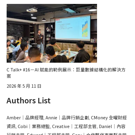
C Talk+ #16－AI 賦能的範例展示：巨量數據結構化的解決方
案
2026 年 5 月 11 日
Authors List
Amber｜品牌經理
,
Annie｜品牌行銷企劃
,
CMoney 全曜財經
資訊
,
Cobi｜業務總監
,
Creative｜工程部主管
,
Daniel｜內容
行銷主管
,
Edward｜工程部主管
,
Gary｜合作夥伴事業群主管
,