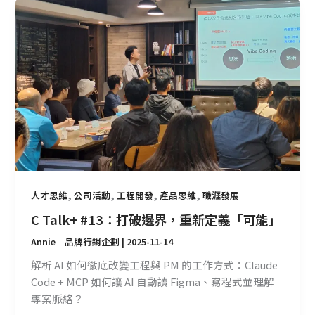
C
Talk+
#13：
打
破
邊
界，
重
新
定
義
「可
,
,
,
,
人才思維
公司活動
工程開發
產品思維
職涯發展
能」
C Talk+ #13：打破邊界，重新定義「可能」
Annie｜品牌行銷企劃
|
2025-11-14
解析 AI 如何徹底改變工程與 PM 的工作方式：Claude
Code + MCP 如何讓 AI 自動讀 Figma、寫程式並理解
專案脈絡？