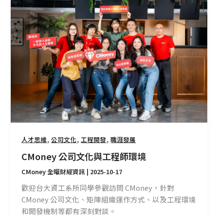
CMoney
續
公
增
司
長
文
的
化
產
與
品
工
程
師
環
境
,
,
,
人才思維
公司文化
工程開發
職涯發展
CMoney 公司文化與工程師環境
CMoney 全曜財經資訊
|
2025-10-17
歡迎台大資工系所同學參觀訪問 CMoney，針對
CMoney 公司文化、矩陣組織運作方式、以及工程環境
和開發機制等都有深刻對談。