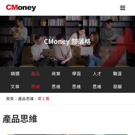
跳
Main
至
Men
主
要
內
容
CMoney 部落格
精選
產品
商業
學習
人才
職涯
文章
思維
思維
思維
思維
發展
首頁
產品思維
第 2 頁
產品思維