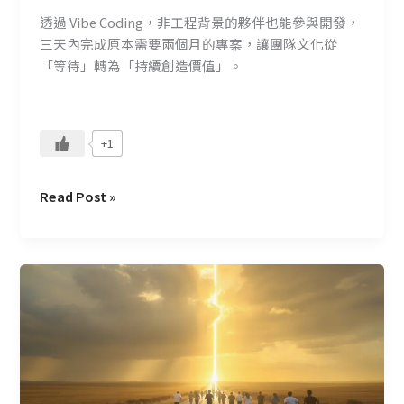
子，
透過 Vibe Coding，非工程背景的夥伴也能參與開發，
也
三天內完成原本需要兩個月的專案，讓團隊文化從
能
「等待」轉為「持續創造價值」。
快
速
產
+1
出
價
值
Read Post »
新
創
團
隊
決
策
法