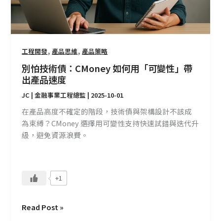
用
「可
變
性」
帶
,
,
工程開發
產品思維
產品策略
出
別怕技術債：CMoney 如何用「可變性」帶
產
出產品速度
品
JC | 金融事業工程總監
|
2025-10-01
速
度
在產品高度不確定的階段，技術債與架構設計不該成
為束縛？CMoney 選擇用可變性支持快速試錯與迭代升
級，避免資源浪費。
+1
Read Post »