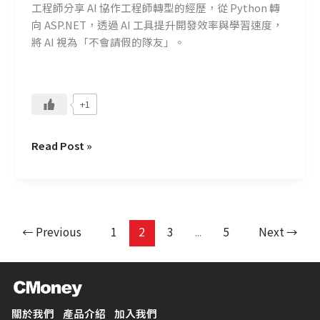
轉
工程師分享 AI 協作工程師轉型的經歷，從 Python 轉
型
向 ASP.NET，透過 AI 工具提升開發效率與學習速度，
支
將 AI 視為「不會請假的隊友」。
持
+1
Read Post »
←
Previous
1
2
3
...
5
Next
→
關於我們
產品介紹
加入我們