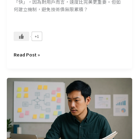
「快」，因為對用戶而言，速度比完美更重要。但如
何建立機制，避免技術債無限累積？
+1
Read Post »
別
怕
技
術
債：
CMoney
如
何