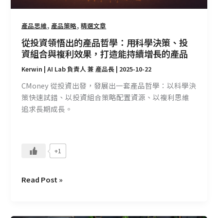
學：
用
科
,
,
產品思維
產品策略
精選文章
學
從投資領悟出的產品哲學：用科學決策、投
決
資組合與複利效果，打造能持續增長的產品
策、
Kerwin | AI Lab 負責人 兼 產品長
|
2025-10-22
投
資
CMoney 從投資出發，發展出一套產品哲學：以科學決
組
策快速試錯、以投資組合策略配置資源、以複利思維
合
追求長期成長。
與
複
利
+1
效
果，
打
Read Post »
造
能
持