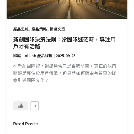
則：
當
團
隊
,
,
產品思維
產品策略
精選文章
迷
新創團隊決策法則：當團隊迷茫時，專注用
茫
戶才有活路
時，
邱庭｜AI Lab 產品經理
|
2025-09-26
專
注
在新創團隊裡，對錯常常只是自我防衛，真正的決策
用
關鍵是專注於用戶價值，但具體如何藉由有希望的提
戶
案引導團隊文化？
才
有
活
0
路
Read Post »