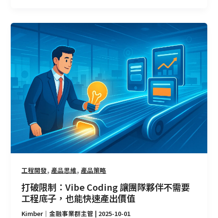
打
破
限
制：
Vibe
Coding
讓
團
隊
夥
伴
不
需
,
,
工程開發
產品思維
產品策略
要
打破限制：Vibe Coding 讓團隊夥伴不需要
工
工程底子，也能快速產出價值
程
Kimber｜金融事業群主管
|
2025-10-01
底