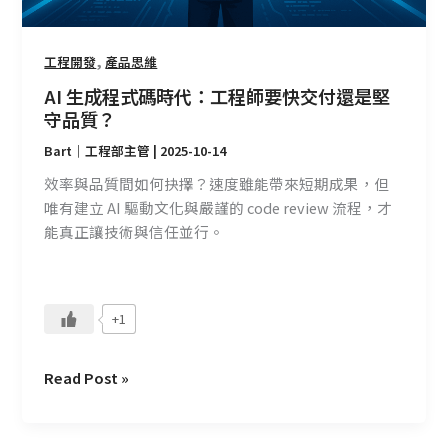
師
要
快
,
工程開發
產品思維
交
AI 生成程式碼時代：工程師要快交付還是堅
付
守品質？
還
Bart｜工程部主管
|
2025-10-14
是
堅
效率與品質間如何抉擇？速度雖能帶來短期成果，但
守
唯有建立 AI 驅動文化與嚴謹的 code review 流程，才
品
能真正讓技術與信任並行。
質？
+1
Read Post »