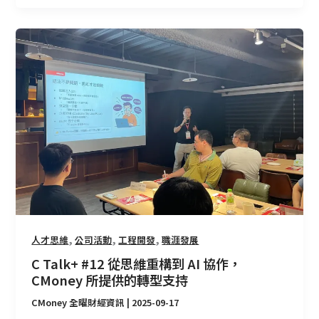
C
Talk+
#12
從
思
維
重
構
到
AI
協
作，
,
,
,
人才思維
公司活動
工程開發
職涯發展
CMoney
所
C Talk+ #12 從思維重構到 AI 協作，
提
CMoney 所提供的轉型支持
供
CMoney 全曜財經資訊
|
2025-09-17
的