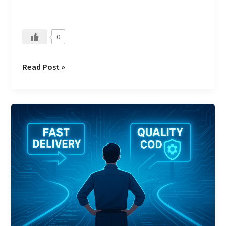
0
Read Post »
AI
生
成
程
式
碼
時
代：
工
程