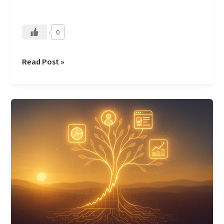
0
Read Post »
從
投
資
領
悟
出
的
產
品
哲