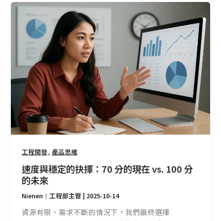
速
度
與
穩
定
的
抉
擇：
70
分
的
現
在
,
工程開發
產品思維
vs.
速度與穩定的抉擇：70 分的現在 vs. 100 分
100
的未來
分
Nienen｜工程部主管
|
2025-10-14
的
未
資源有限、需求不斷的情況下，我們最終選擇
來