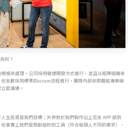
程為何？
率的規模來處理。公司採用敏捷開發方式進行，並且以矩陣組織來
但多數採用標準的scrum流程進行，團隊內部依照職能專案做
建立起溝通。
人生投資是我們目標；外界對於我們製作出上百支 APP 感到
，但事實上我們是想創造好的工具（符合每個人不同的需求）、