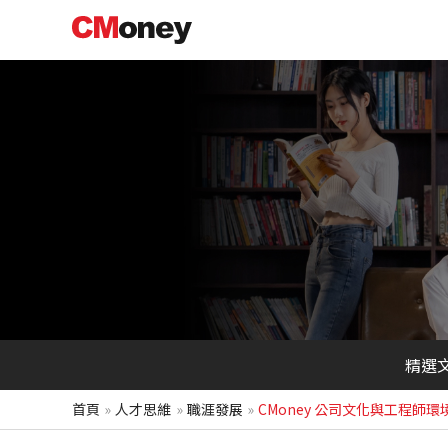
跳
至
主
要
內
容
精選
首頁
人才思維
職涯發展
CMoney 公司文化與工程師環