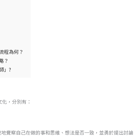
流程為何？
策略？
師」?
業文化，分別有：
銳地覺察自己在做的事和思維、想法是否一致，並勇於提出討論