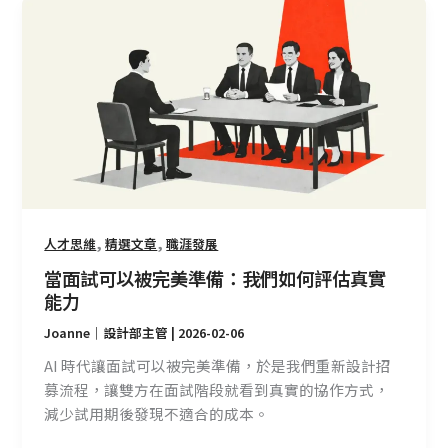
當
面
試
可
以
被
完
美
準
備：
,
,
人才思維
精選文章
職涯發展
我
們
當面試可以被完美準備：我們如何評估真實
如
能力
何
Joanne｜設計部主管
|
2026-02-06
評
AI 時代讓面試可以被完美準備，於是我們重新設計招
估
募流程，讓雙方在面試階段就看到真實的協作方式，
真
減少試用期後發現不適合的成本。
實
能