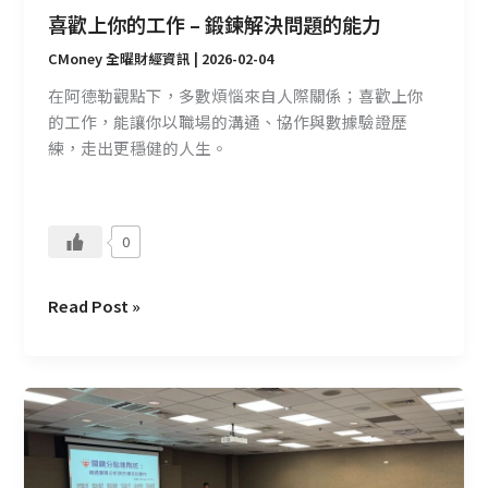
決
喜歡上你的工作 – 鍛鍊解決問題的能力
問
題
CMoney 全曜財經資訊
|
2026-02-04
的
在阿德勒觀點下，多數煩惱來自人際關係；喜歡上你
能
的工作，能讓你以職場的溝通、協作與數據驗證歷
力
練，走出更穩健的人生。
0
Read Post »
CMoney
不
只
是