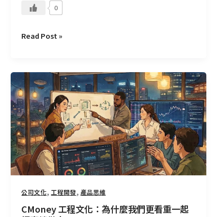
0
業
Read Post »
CMoney
工
程
文
化：
為
什
麼
我
們
,
,
公司文化
工程開發
產品思維
更
看
CMoney 工程文化：為什麼我們更看重一起
重