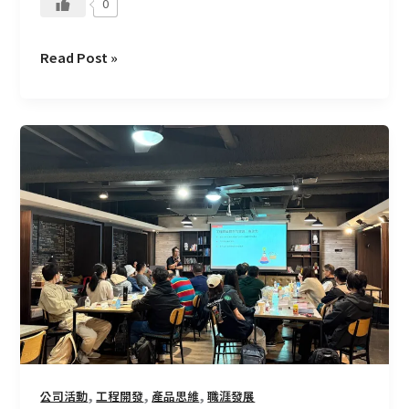
0
Read Post »
C
Talk+
#14：
從
鋼
鐵
人
到
現
實：
打
造
,
,
,
公司活動
工程開發
產品思維
職涯發展
你