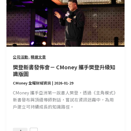
佈
會
－
CMoney
攜
手
樊
登
,
公司活動
精選文章
升
樊登新書發佈會－ CMoney 攜手樊登升級知
級
識版圖
知
CMoney 全曜財經資訊
|
2026-01-29
識
版
CMoney 攜手亞洲第一說書人樊登，透過《主角模式》
圖
新書發布與頂級導師對話，嘗試在資訊迷霧中，為用
戶建立可持續成長的知識路徑。