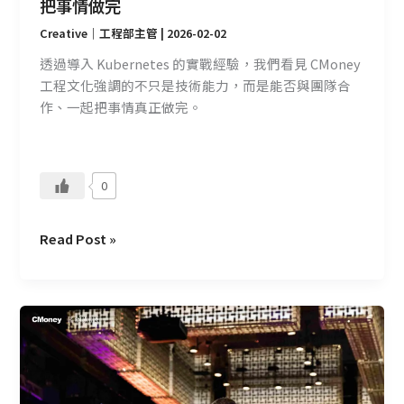
把事情做完
一
Creative｜工程部主管
|
2026-02-02
起
透過導入 Kubernetes 的實戰經驗，我們看見 CMoney
把
工程文化強調的不只是技術能力，而是能否與團隊合
事
作、一起把事情真正做完。
情
做
完
0
Read Post »
樊
登
新
書
發