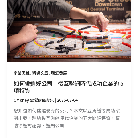
何
挑
選
好
公
司
–
後
互
聯
,
,
商業思維
精選文章
職涯發展
網
如何挑選好公司 – 後互聯網時代成功企業的 5
時
項特質
代
CMoney 全曜財經資訊
|
2026-02-04
成
功
想知道如何挑選優秀的公司？本文以亞馬遜等成功案
企
例出發，歸納後互聯網時代企業的五大關鍵特質，幫
業
助你選對趨勢、選對公司。
的
5