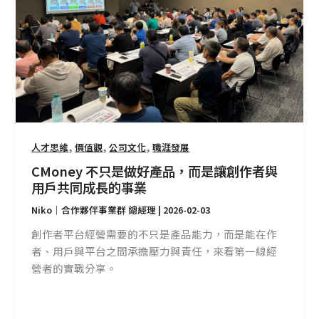
做
好
產
品，
而
是
讓
創
,
,
,
作
人才思維
價值觀
公司文化
職涯發展
者
CMoney 不只是做好產品，而是讓創作者與
與
用戶共同成長的事業
用
Niko｜合作夥伴事業群 總經理
|
2026-02-03
戶
共
創作者平台經營需要的不只是產品能力，而是能在作
同
者、用戶與平台之間承擔壓力與責任，來看第一線經
成
營者的實戰分享。
長
的
事