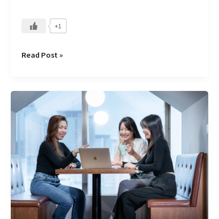
力
+1
Read Post »
CMoneyer「成
長
型
思
維」
和
「高
社
會
興
趣」