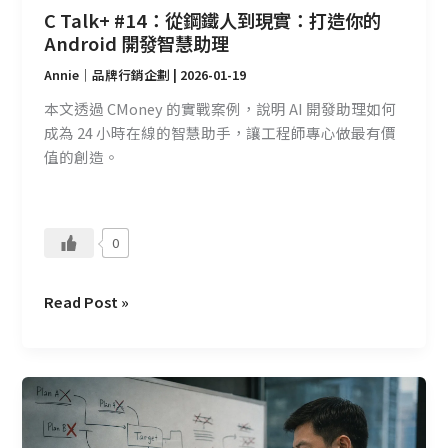
的
C Talk+ #14：從鋼鐵人到現實：打造你的
Android
Android 開發智慧助理
開
Annie｜品牌行銷企劃
|
2026-01-19
發
智
本文透過 CMoney 的實戰案例，說明 AI 開發助理如何
慧
成為 24 小時在線的智慧助手，讓工程師專心做最有價
助
值的創造。
理
0
Read Post »
有
執
念