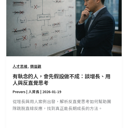
的
人，
會
先
假
設
做
不
成：
談
,
人才思維
價值觀
增
有執念的人，會先假設做不成：談增長、用
長、
人與反直覺思考
用
Prevers | 人資長
|
2026-01-19
人
與
從增長與用人案例出發，解析反直覺思考如何幫助團
反
隊跳脫直線反應，找到真正能長期成長的方法。
直
覺
思