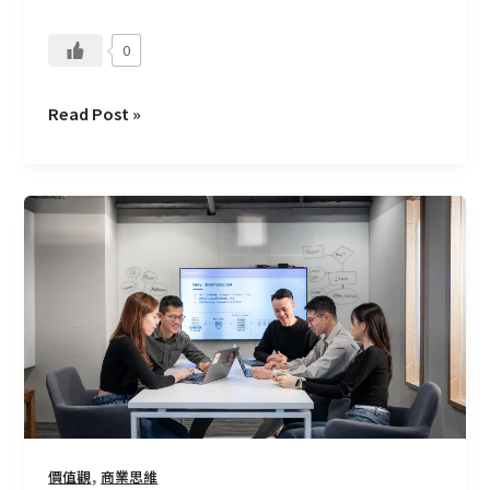
項
0
特
質
Read Post »
喜
歡
上
你
的
工
作
–
鍛
鍊
解
,
價值觀
商業思維