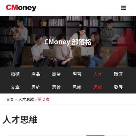
跳
Main
至
Men
主
要
內
容
CMoney 部落格
精選
產品
商業
學習
人才
職涯
文章
思維
思維
思維
思維
發展
首頁
人才思維
第 2 頁
人才思維