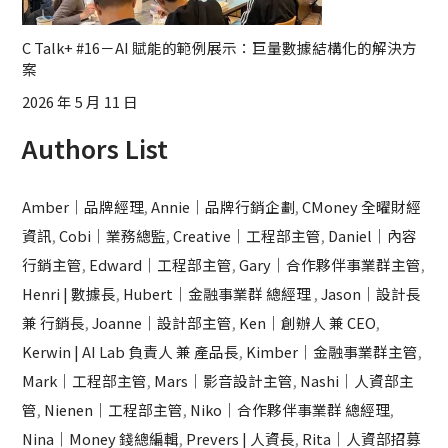
C Talk+ #16－AI 賦能的範例展示：巨量數據結構化的解決方
案
2026 年 5 月 11 日
Authors List
Amber｜品牌經理
,
Annie｜品牌行銷企劃
,
CMoney 全曜財經
資訊
,
Cobi｜業務總監
,
Creative｜工程部主管
,
Daniel｜內容
行銷主管
,
Edward｜工程部主管
,
Gary｜合作夥伴事業群主管
,
Henri | 數據長
,
Hubert｜金融事業群 總經理
,
Jason｜設計長
兼 行銷長
,
Joanne｜設計部主管
,
Ken｜創辦人 兼 CEO
,
Kerwin | AI Lab 負責人 兼 產品長
,
Kimber｜金融事業群主管
,
Mark｜工程部主管
,
Mars｜影音設計主管
,
Nashi｜人資部主
管
,
Nienen｜工程部主管
,
Niko｜合作夥伴事業群 總經理
,
Nina｜Money 錢總編輯
,
Prevers | 人資長
,
Rita｜人資部招募