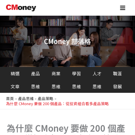
搜
跳
Main
尋
至
Men
主
要
內
容
CMoney 部落格
精選
產品
商業
學習
人才
職涯
文章
思維
思維
思維
思維
發展
首頁
產品思維
產品策略
為什麼 CMoney 要做 200 個產品：從投資組合看多產品策略
為什麼 CMoney 要做 200 個產