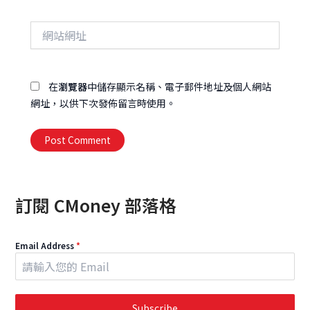
郵
件
網
地
站
址
網
址
在
瀏覽器
中儲存顯示名稱、電子郵件地址及個人網站
網址，以供下次發佈留言時使用。
Alternative:
訂閱 CMoney 部落格
Email Address
*
Subscribe