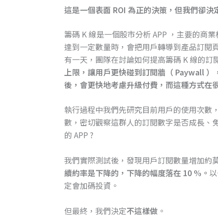
這是一個表面 ROI 為正的決策，但我們卻決
籌碼 K 線是一個股市分析 APP ，主要的商
達到一定數量時，會把用戶轉導到產品訂閱頁面
有一天，團隊在討論如何提高籌碼 K 線的
上限，讓用戶更快碰到訂閱牆（ Paywal
後，會更快地考慮升級付費，而這種方式在很多
執行過程中我們先研究目前用戶的使用次數
數，密切觀察這群人的訂閱數字是否成長、免
的 APP ?
我們實際測試後，發現用戶訂閱數量增加約莫 
續約率是下降的，下降的幅度落在 10 %。
以
定會加碼投資。
但最終，我們決定
不這樣做
。