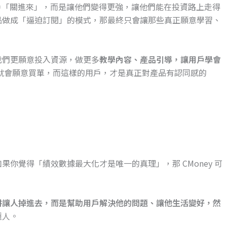
用戶「關進來」，而是讓他們變得更強，讓他們能在投資路上走得
品做成「逼迫訂閱」的模式，那最終只會讓那些真正願意學習、
我們更願意投入資源，做更多
教學內容、產品引導，讓用戶學會
就會願意買單，而這樣的用戶，才是真正對產品有認同感的
你覺得「績效數據最大化才是唯一的真理」，那 CMoney 可
阱讓人掉進去，而是幫助用戶解決他的問題、讓他生活變好，然
種人。