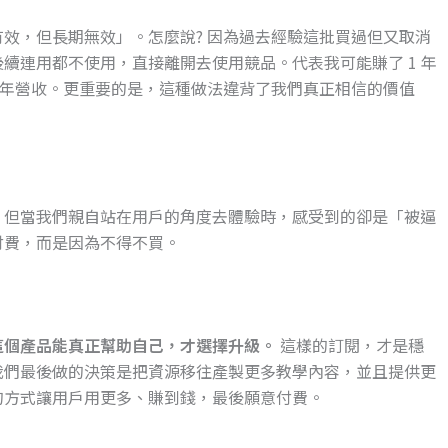
效，但長期無效」。怎麼說? 因為過去經驗這批買過但又取消
續連用都不使用，直接離開去使用競品。代表我可能賺了 1 年
 5 年營收。更重要的是，這種做法違背了我們真正相信的價值
，但當我們親自站在用戶的角度去體驗時，感受到的卻是「被逼
付費，而是因為不得不買。
這個產品能真正幫助自己，才選擇升級。
這樣的訂閱，才是穩
我們最後做的決策是把資源移往產製更多教學內容，並且提供更
的方式讓用戶用更多、賺到錢，最後願意付費。