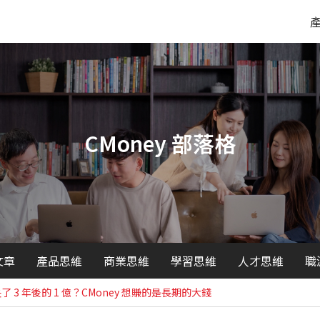
CMoney 部落格
文章
產品思維
商業思維
學習思維
人才思維
職
了 3 年後的 1 億？CMoney 想賺的是長期的大錢