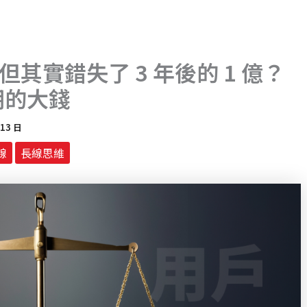
，但其實錯失了 3 年後的 1 億？
期的大錢
 13 日
線
長線思維