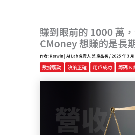
賺到眼前的 1000 萬
CMoney 想賺的是長
作者:
Kerwin | AI Lab 負責人 兼 產品長
/
2025 年 3 月
數據驅動
決策正確
用戶成功
籌碼 K 