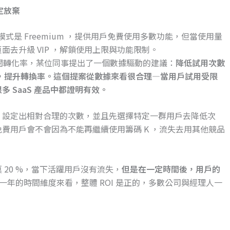
定放棄
業模式是 Freemium ，提供用戶免費使用多數功能，但當使用量
去升級 VIP ，解鎖使用上限與功能限制。
訂閱轉化率，某位同事提出了一個數據驅動的建議：
降低試用次數
l ），提升轉換率。這個提案從數據來看很合理—當用戶試用受限
 SaaS 產品中都證明有效。
，設定出相對合理的次數，並且先選擇特定一群用戶去降低次
費用戶會不會因為不能再繼續使用籌碼 K ，流失去用其他競品
20 %，當下活躍用戶沒有流失，
但是在一定時間後，用戶的
一年的時間維度來看，整體 ROI 是正的，多數公司與經理人一