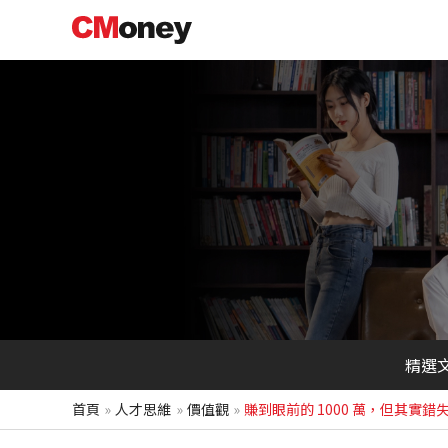
跳
至
主
要
內
容
精選
首頁
人才思維
價值觀
賺到眼前的 1000 萬，但其實錯失