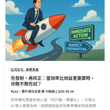
發
射，
再
校
正：
當
效
率
比
效
益
更
,
公司文化
商業思維
重
先發射，再校正：當效率比效益更重要時，
要
你敢不敢先試？
時，
Ryan｜客戶成功主管 兼 行銷長
|
2025-09-26
你
敢
效率優先思維的核心是「先行動，再優化」，文章以
不
AI 導入專案為例，說明過度追求完美準備反而延遲價
敢