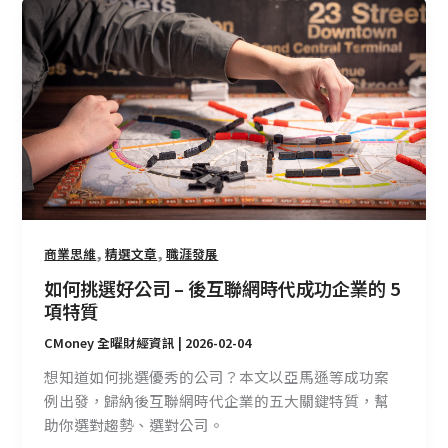
如
何
挑
選
好
公
司
–
後
互
聯
,
,
商業思維
精選文章
職涯發展
網
如何挑選好公司 – 後互聯網時代成功企業的 5
時
項特質
代
CMoney 全曜財經資訊
|
2026-02-04
成
功
想知道如何挑選優秀的公司？本文以亞馬遜等成功案
企
例出發，歸納後互聯網時代企業的五大關鍵特質，幫
業
助你選對趨勢、選對公司。
的