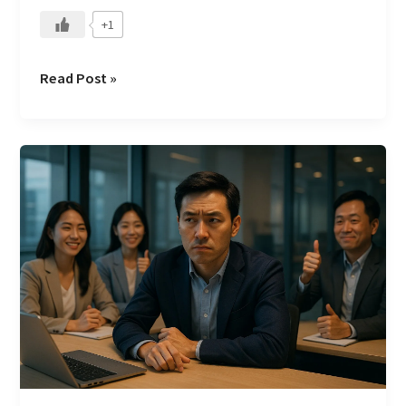
團
+1
隊
的
雙
Read Post »
贏
關
係
共
識
的
陷
阱：
別
急
著
同
意，
那
可