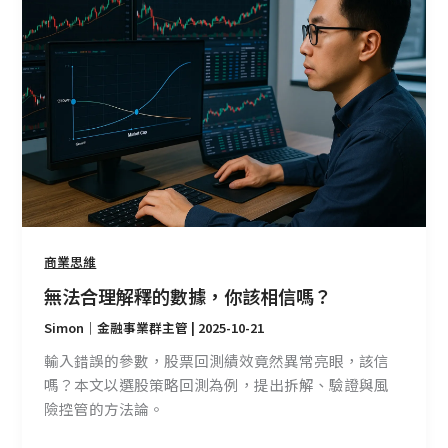
合
理
解
釋
的
數
據，
你
該
相
信
商業思維
嗎？
無法合理解釋的數據，你該相信嗎？
Simon｜金融事業群主管
|
2025-10-21
輸入錯誤的參數，股票回測績效竟然異常亮眼，該信
嗎？本文以選股策略回測為例，提出拆解、驗證與風
險控管的方法論。