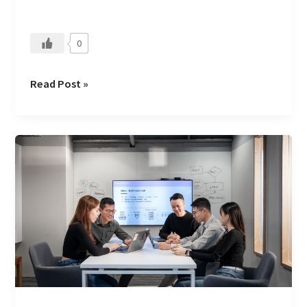
5
項
0
特
質
Read Post »
喜
歡
上
你
的
工
作
–
鍛
鍊
解