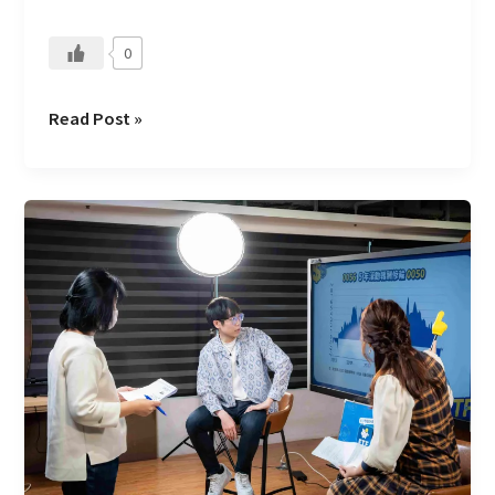
0
Read Post »
從
流
量
到
信
任：
理
財
寶
YouTube
經