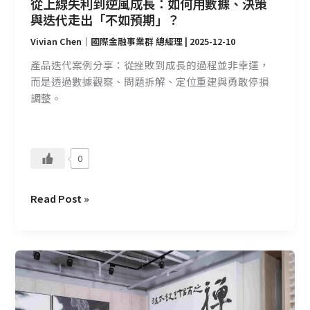
從上線失利到逆風成長：如何用數據、決策
據、
與迭代走出「不如預期」？
決
Vivian Chen｜國際金融事業群 總經理
|
2025-12-10
策
與
產品迭代案例分享：從挫敗到成長的過程並非幸運，
迭
而是透過數據觀察、問題拆解、定位重建與勇敢停損
代
調整。
走
出
「不
0
如
預
期」？
Read Post »
讓
數
據
共