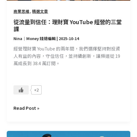
營
的
,
商業思維
精選文章
三
從流量到信任：理財寶 YouTube 經營的三堂
堂
課
課
Nina｜Money 錢總編輯
|
2025-10-14
經營理財寶 YouTube 的兩年間，我們選擇堅持對投資
人有益的內容，守住信任，並持續創新，讓頻道從 19
萬成長到 38.4 萬訂閱。
+2
Read Post »
先