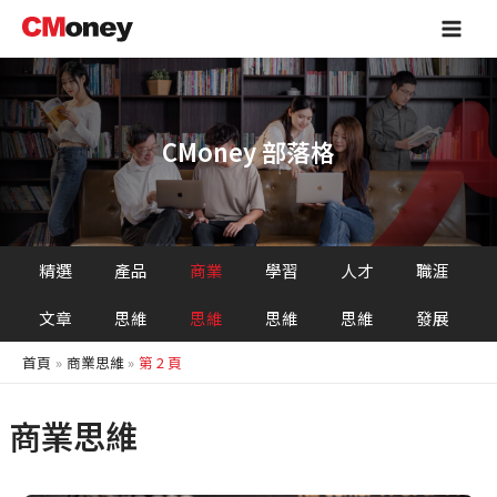
跳
Main
至
Men
主
要
內
容
CMoney 部落格
精選
產品
商業
學習
人才
職涯
文章
思維
思維
思維
思維
發展
首頁
商業思維
第 2 頁
商業思維