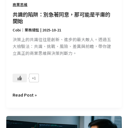
能
商業思維
是
共識的陷阱：別急著同意，那可能是平庸的
平
開始
庸
Cobi｜業務總監
|
2025-10-21
的
開
決策上的共識往往是創新、進步的最大敵人。透過五
始
大檢驗法：共識、挑戰、風險、差異與前瞻，帶你建
立真正的商業思維與決策判斷力。
+1
Read Post »
無
法