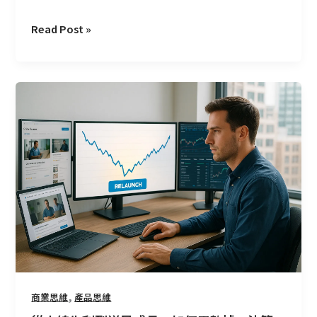
Read Post »
從
上
線
失
利
到
逆
風
成
長：
如
何
用
,
商業思維
產品思維
數