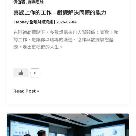
,
價值觀
商業思維
決
喜歡上你的工作 – 鍛鍊解決問題的能力
問
題
CMoney 全曜財經資訊
|
2026-02-04
的
在阿德勒觀點下，多數煩惱來自人際關係；喜歡上你
能
的工作，能讓你以職場的溝通、協作與數據驗證歷
力
練，走出更穩健的人生。
0
Read Post »
銷
售
心