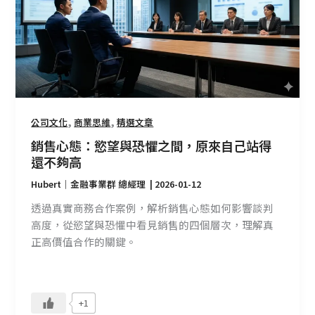
態：
慾
望
與
恐
懼
之
,
,
公司文化
商業思維
精選文章
間，
原
銷售心態：慾望與恐懼之間，原來自己站得
來
還不夠高
自
Hubert｜金融事業群 總經理
|
2026-01-12
己
透過真實商務合作案例，解析銷售心態如何影響談判
站
高度，從慾望與恐懼中看見銷售的四個層次，理解真
得
正高價值合作的關鍵。
還
不
夠
高
+1