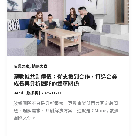
創
價
值：
從
支
援
到
合
作，
,
商業思維
精選文章
打
讓數據共創價值：從支援到合作，打造企業
造
成長與分析團隊的雙贏關係
企
Henri | 數據長
|
2025-11-11
業
成
數據團隊不只是分析報表，更與事業部門共同定義問
長
題、理解需求、共創解決方案，這就是 CMoney 數據
與
團隊文化。
分
析