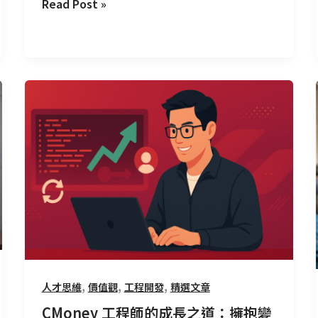
Read Post »
CMoney
工
程
師
的
成
長
之
道：
擁
抱
,
,
,
人才思維
價值觀
工程開發
精選文章
變
化，
CMoney 工程師的成長之道：擁抱變