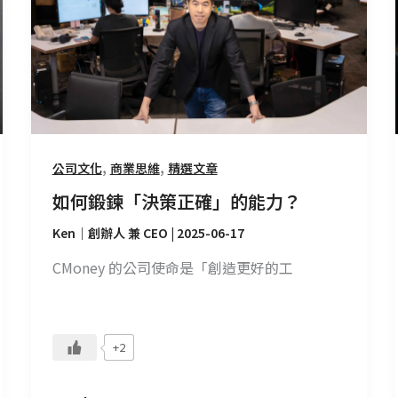
「決
策
正
確」
的
能
力？
,
,
公司文化
商業思維
精選文章
如何鍛鍊「決策正確」的能力？
Ken｜創辦人 兼 CEO
|
2025-06-17
CMoney 的公司使命是「創造更好的工
+2