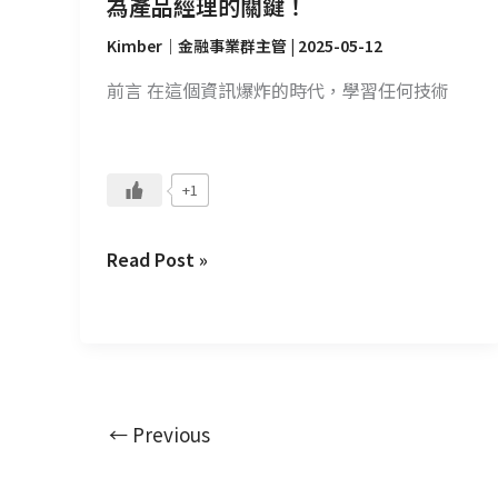
為產品經理的關鍵！
是
成
Kimber｜金融事業群主管
|
2025-05-12
為
前言 在這個資訊爆炸的時代，學習任何技術
產
品
經
理
+1
的
關
Read Post »
鍵！
←
Previous