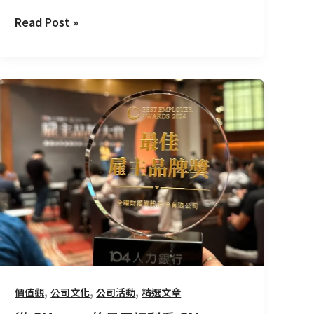
Read Post »
從
CMoney
的
員
工
福
利
看
CMoney
的
長
線
,
,
,
價值觀
公司文化
公司活動
精選文章
思