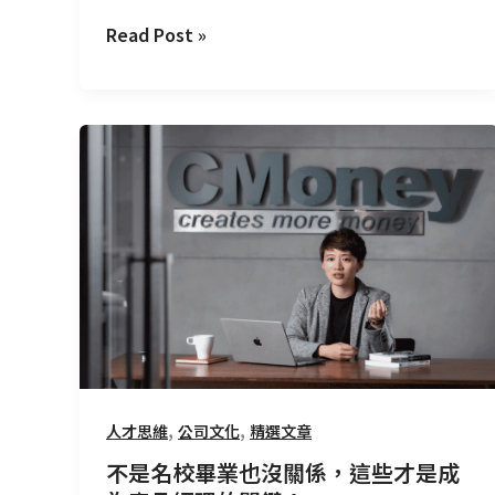
Read Post »
不
是
名
校
畢
業
也
沒
關
係，
這
,
,
人才思維
公司文化
精選文章
些
不是名校畢業也沒關係，這些才是成
才