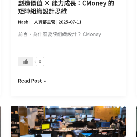
陣
創造價值 × 能力成長：CMoney 的
組
矩陣組織設計思維
織
Nashi｜人資部主管
|
2025-07-11
設
計
前言，為什麼要談組織設計？ CMoney
思
維
0
Read Post »
如
何
鍛
鍊