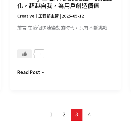
超
化，超越自我，為用戶創造價值
越
Creative｜工程部主管
|
2025-05-12
自
我，
前言 在這個快速變動的時代，只有不斷挑戰
為
用
戶
+1
創
造
Read Post »
價
值
1
2
3
4