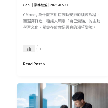
於
Cobi｜業務總監
|
2025-07-31
主
動
CMoney 為什麼不相信被動安排的訓練課程，
追
而選擇打造一種讓人願意「自己變強」的主動
求
學習文化，關鍵在於你是否真的渴望變強。
+1
Read Post »
教
育
訓
練