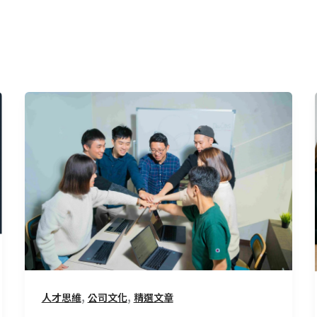
創
造
價
值
×
能
力
成
長：
CMoney
的
,
,
人才思維
公司文化
精選文章
矩