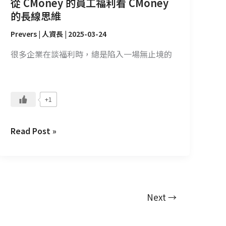
從 CMoney 的員工福利看 CMoney
維
的長線思維
Prevers | 人資長
|
2025-03-24
很多企業在談福利時，總是陷入一場無止境的
+1
Read Post »
Next
→