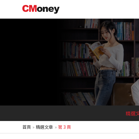
跳
至
主
要
內
容
精選
首頁
精選文章
第 3 頁