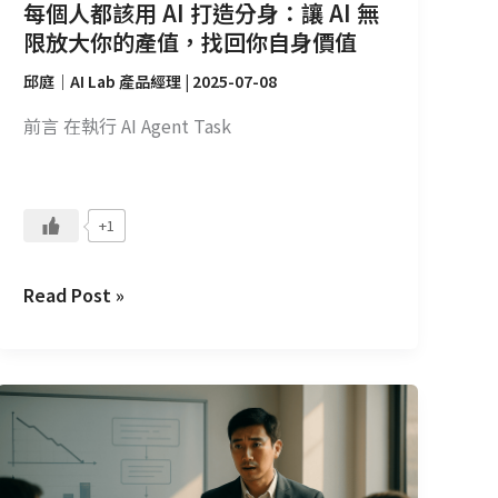
AI
每個人都該用 AI 打造分身：讓 AI 無
無
限放大你的產值，找回你自身價值
限
邱庭｜AI Lab 產品經理
|
2025-07-08
放
大
前言 在執行 AI Agent Task
你
的
產
+1
值，
找
Read Post »
回
你
自
身
在
價
CMoney
值
如
何