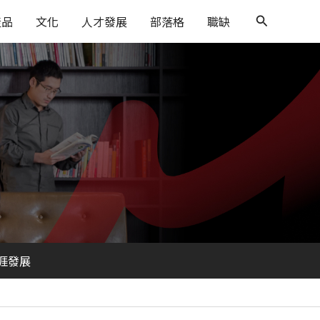
搜
產品
文化
人才發展
部落格
職缺
尋
涯發展