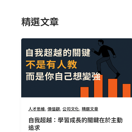
精選文章
自
我
超
越：
學
習
成
長
的
,
,
,
人才思維
價值觀
公司文化
精選文章
關
鍵
自我超越：學習成長的關鍵在於主動
在
追求