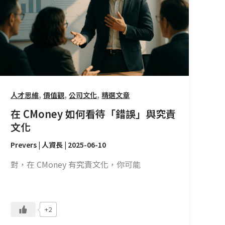
看
待
「錯
誤」
與
究
責
,
,
,
人才思維
價值觀
公司文化
精選文章
文
化
在 CMoney 如何看待「錯誤」與究責
文化
Prevers | 人資長
|
2025-06-10
對，在 CMoney 有究責文化，你可能
+2