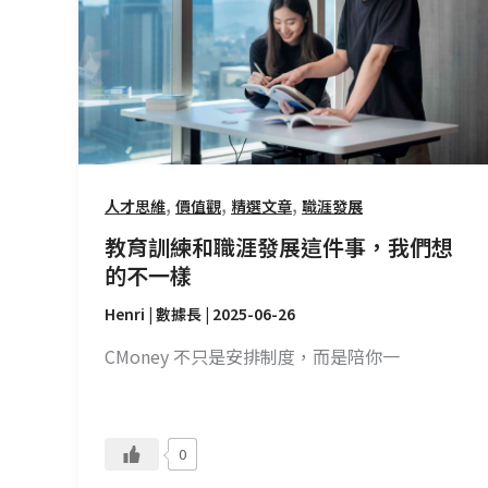
和
職
涯
發
展
這
件
,
,
,
人才思維
價值觀
精選文章
職涯發展
事，
我
教育訓練和職涯發展這件事，我們想
們
的不一樣
想
Henri | 數據長
|
2025-06-26
的
不
CMoney 不只是安排制度，而是陪你一
一
樣
0