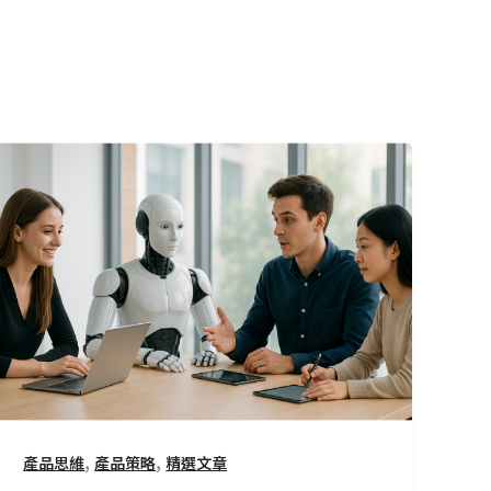
每
個
人
都
該
用
AI
打
造
分
身：
,
,
產品思維
產品策略
精選文章
讓