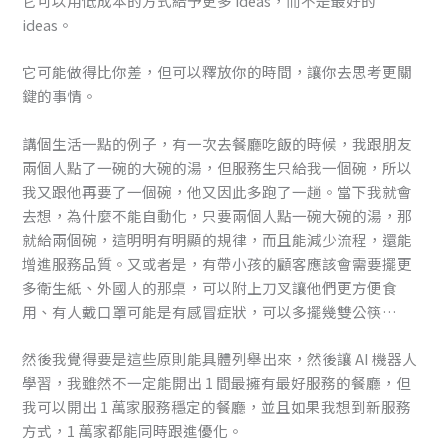
它可以用低成本的方式給予更多 ideas，而不是最好的
ideas。
它可能做得比你差，但可以釋放你的時間，讓你去思考更關
鍵的事情。
講個生活一點的例子，有一次去餐廳吃飯的時候，我跟朋友
兩個人點了一碗的大碗的湯，但服務生只給我一個碗，所以
我又跟他再要了一個碗，他又因此多跑了一趟。當下我就會
去想，為什麼不能自動化，只要兩個人點一碗大碗的湯，那
就給兩個碗，這明明有明顯的規律，而且能減少流程，還能
增進服務品質。又或者是，有帶小孩的顧客應該會需要擺更
多衛生紙、外國人的那桌，可以附上刀叉讓他們更方便食
用、有人戴口罩可能是有感冒症狀，可以多擺幾雙公筷…
然後我覺得要是這些原則能具體列舉出來，然後讓 AI 機器人
學習，我雖然不一定能開出 1 間最擁有最好服務的餐廳，但
我可以開出 1 萬家服務穩定的餐廳，並且如果我想到新服務
方式，1 萬家都能同時跟進優化。