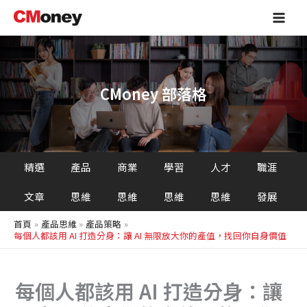
搜
跳
Main
尋
至
Men
主
要
內
容
CMoney 部落格
精選
產品
商業
學習
人才
職涯
文章
思維
思維
思維
思維
發展
首頁
產品思維
產品策略
每個人都該用 AI 打造分身：讓 AI 無限放大你的產值，找回你自身價值
每個人都該用 AI 打造分身：讓