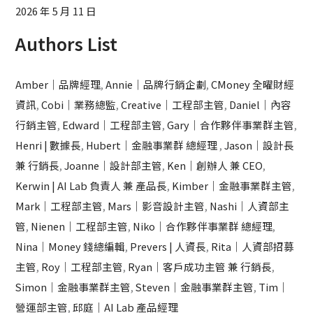
2026 年 5 月 11 日
Authors List
Amber｜品牌經理
,
Annie｜品牌行銷企劃
,
CMoney 全曜財經
資訊
,
Cobi｜業務總監
,
Creative｜工程部主管
,
Daniel｜內容
行銷主管
,
Edward｜工程部主管
,
Gary｜合作夥伴事業群主管
,
Henri | 數據長
,
Hubert｜金融事業群 總經理
,
Jason｜設計長
兼 行銷長
,
Joanne｜設計部主管
,
Ken｜創辦人 兼 CEO
,
Kerwin | AI Lab 負責人 兼 產品長
,
Kimber｜金融事業群主管
,
Mark｜工程部主管
,
Mars｜影音設計主管
,
Nashi｜人資部主
管
,
Nienen｜工程部主管
,
Niko｜合作夥伴事業群 總經理
,
Nina｜Money 錢總編輯
,
Prevers | 人資長
,
Rita｜人資部招募
主管
,
Roy｜工程部主管
,
Ryan｜客戶成功主管 兼 行銷長
,
Simon｜金融事業群主管
,
Steven｜金融事業群主管
,
Tim｜
營運部主管
,
邱庭｜AI Lab 產品經理