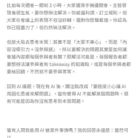
比如每次週會一開就 2 小時，大家邊滑手機邊開會，主管發
現後很生氣，要你想辦法解決。你威逼利誘、訂立規則，但
大家在會議上的表現不但沒好轉，還對你怨聲載道。你認為
你已經盡力了，但仍然無法解決。
但放大局去思考本質：其實不是「大家不專心」，而是「內
容沒吸引力 + 沒參與感」，所以要解決的問題其實是如何讓
會議內容跟每個參與者有關？那解法可能是，每個報告者都
要想辦法讓參與者有 takeaway 的知識點，或是每個參與者都
要給回饋，不然就不要參與等等。
回到 AI 議題，現在有 AI 後，關注點改成「要極度小心讓 AI
用固化思維來解問題」，當你覺得 AI 不能解某個問題時，很
有可能是因為你沒有思考到本質問題。
當有人問我能用 AI 做某件事情嗎？我的回答永遠是：當然可
以