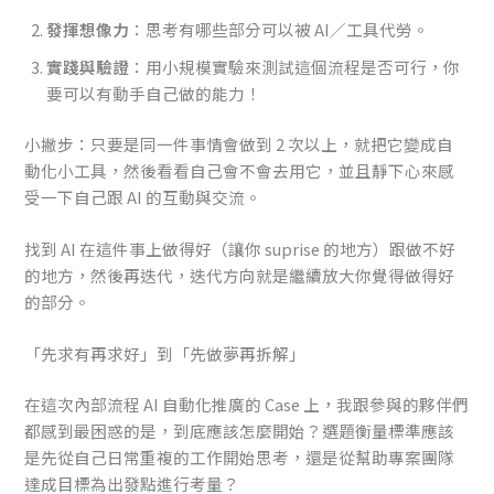
發揮想像力
：思考有哪些部分可以被 AI／工具代勞。
實踐與驗證
：用小規模實驗來測試這個流程是否可行，你
要可以有動手自己做的能力！
小撇步：只要是同一件事情會做到 2 次以上，就把它變成自
動化小工具，然後看看自己會不會去用它，並且靜下心來感
受一下自己跟 AI 的互動與交流。
找到 AI 在這件事上做得好（讓你 suprise 的地方）跟做不好
的地方，然後再迭代，迭代方向就是繼續放大你覺得做得好
的部分。
「先求有再求好」到「先做夢再拆解」
在這次內部流程 AI 自動化推廣的 Case 上，我跟參與的夥伴們
都感到最困惑的是，到底應該怎麼開始？選題衡量標準應該
是先從自己日常重複的工作開始思考，還是從幫助專案團隊
達成目標為出發點進行考量？