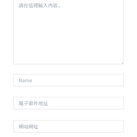
請
在
這
裡
輸
入
內
容...
Name
電
子
郵
件
網
地
站
址
網