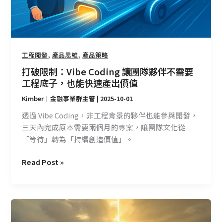
隊
夥
伴
不
需
,
,
工程開發
產品思維
產品策略
要
打破限制：Vibe Coding 讓團隊夥伴不需要
工
工程底子，也能快速產出價值
程
Kimber｜金融事業群主管
|
2025-10-01
底
子，
透過 Vibe Coding，非工程背景的夥伴也能參與開發，
也
三天內完成原本需要兩個月的專案，讓團隊文化從
能
「等待」轉為「持續創造價值」。
快
速
Read Post »
產
出
價
新
值
創