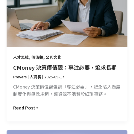
觀：
專
注
必
要，
追
求
長
,
,
人才思維
價值觀
公司文化
期
CMoney 決策價值觀：專注必要，追求長期
Prevers | 人資長
|
2025-09-17
CMoney 決策價值觀強調「專注必要」，避免陷入過度
制度化與無效規範，讓資源不浪費於細瑣事務。
Read Post »
CMoney