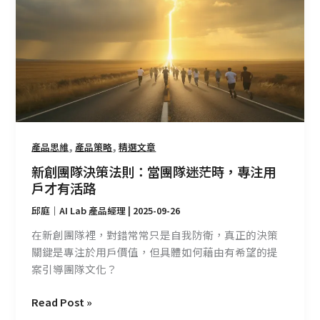
團
隊
決
策
法
則：
當
團
隊
,
,
產品思維
產品策略
精選文章
迷
新創團隊決策法則：當團隊迷茫時，專注用
茫
戶才有活路
時，
邱庭｜AI Lab 產品經理
|
2025-09-26
專
注
在新創團隊裡，對錯常常只是自我防衛，真正的決策
用
關鍵是專注於用戶價值，但具體如何藉由有希望的提
戶
案引導團隊文化？
才
有
Read Post »
活