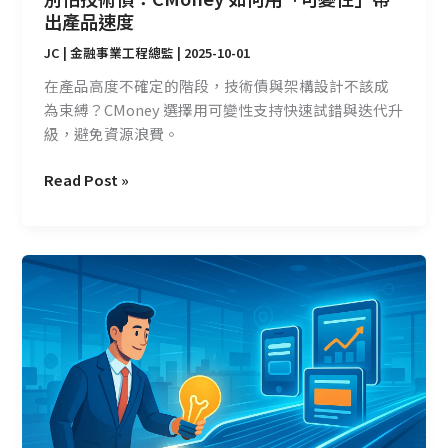
產
出產品速度
品
JC | 金融事業工程總監
|
2025-10-01
速
度
在產品高度不確定的階段，技術債與架構設計不該成
為束縛？CMoney 選擇用可變性支持快速試錯與迭代升
級，避免資源浪費。
Read Post »
打
破
限
制：
Vibe
Coding
讓
團