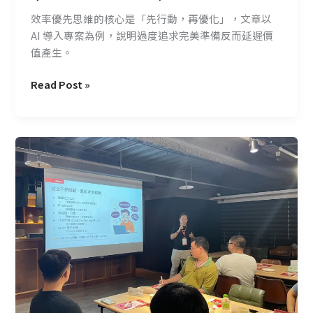
敢
效率優先思維的核心是「先行動，再優化」，文章以
不
AI 導入專案為例，說明過度追求完美準備反而延遲價
敢
值產生。
先
試？
Read Post »
C
Talk+
#12
從
思
維
重
構
到
AI
協