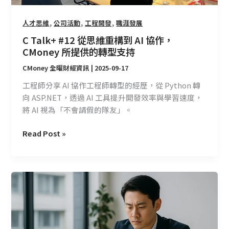
作，
,
,
,
人才思維
公司活動
工程開發
職涯發展
CMoney
所
C Talk+ #12 從思維重構到 AI 協作，
提
CMoney 所提供的轉型支持
供
CMoney 全曜財經資訊
|
2025-09-17
的
轉
工程師分享 AI 協作工程師轉型的經歷，從 Python 轉
型
向 ASP.NET，透過 AI 工具提升開發效率與學習速度，
支
將 AI 視為「不會請假的隊友」。
持
Read Post »
CMoney
決
策
價
值