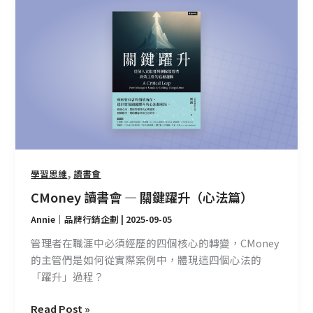
讀
書
會
—
關
鍵
躍
升
（心
法
,
學習思維
讀書會
篇）
CMoney 讀書會 — 關鍵躍升（心法篇）
Annie｜品牌行銷企劃
|
2025-09-05
管理者在職涯中必須經歷的四個核心的轉變，CMoney
的主管們是如何從實際案例中，體現這四個心法的
「躍升」過程？
Read Post »