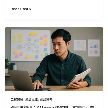
Read Post »
別
怕
技
術
債：
CMoney
如
何
用
「可
變
性」
帶
,
,
工程開發
產品思維
產品策略
出
別怕技術債：CMoney 如何用「可變性」帶