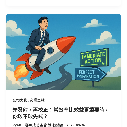
路
先
發
射，
再
校
正：
當
效
率
比
效
益
更
,
公司文化
商業思維
重
先發射，再校正：當效率比效益更重要時，
要
你敢不敢先試？
時，
Ryan｜客戶成功主管 兼 行銷長
|
2025-09-26
你