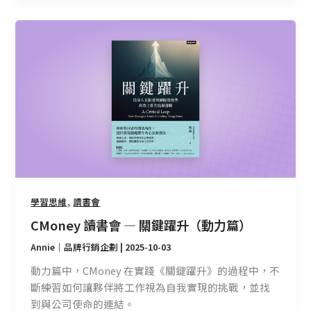
CMoney
讀
書
會
—
關
鍵
躍
升
（動
力
,
學習思維
讀書會
篇）
CMoney 讀書會 — 關鍵躍升（動力篇）
Annie｜品牌行銷企劃
|
2025-10-03
動力篇中，CMoney 在實踐《關鍵躍升》的過程中，不
斷練習如何讓夥伴將工作視為自我實現的挑戰，並找
到與公司使命的連結。