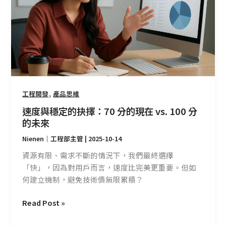
的
抉
擇：
70
分
的
現
在
,
工程開發
產品思維
vs.
速度與穩定的抉擇：70 分的現在 vs. 100 分
100
的未來
分
Nienen｜工程部主管
|
2025-10-14
的
未
資源有限、需求不斷的情況下，我們最終選擇
來
「快」，因為對用戶而言，速度比完美更重要。但如
何建立機制，避免技術債無限累積？
Read Post »