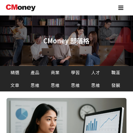
跳
Main
至
Men
主
要
內
容
CMoney 部落格
精選
產品
商業
學習
人才
職涯
文章
思維
思維
思維
思維
發展
速
度
與
穩
定